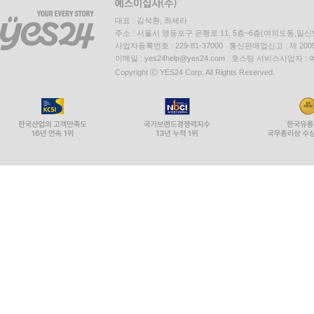
대표 : 김석환, 최세라
주소 : 서울시 영등포구 은행로 11, 5층~6층(여의도동,일신
사업자등록번호 : 229-81-37000 통신판매업신고 : 제 200
이메일 : yes24help@yes24.com 호스팅 서비스사업자 :
Copyright ⓒ YES24 Corp. All Rights Reserved.