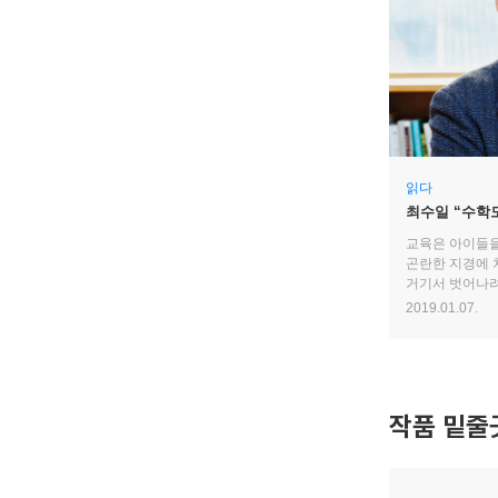
읽다
최수일 “수학
교육은 아이들을
곤란한 지경에 
거기서 벗어나려
교과서는 안 하고 
2019.01.07.
알았지?” 이러
작품 밑줄