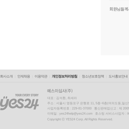
회원님들께
회사소개
인재채용
이용약관
개인정보처리방침
청소년보호정책
도서홍보안내
대표 : 김석환, 최세라
주소 : 서울시 영등포구 은행로 11, 5층~6층(여의도동,일신
사업자등록번호 : 229-81-37000 통신판매업신고 : 제 200
이메일 : yes24help@yes24.com 호스팅 서비스사업자 :
Copyright ⓒ YES24 Corp. All Rights Reserved.