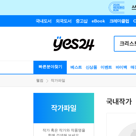
국내도서
외국도서
중고샵
eBook
크레마클럽
C
빠른분야찾기
베스트
신상품
이벤트
바이백
매
웰컴
작가파일
국내작가
작가파일
작가 혹은 작가와 작품명을
함께 검색해 보세요.