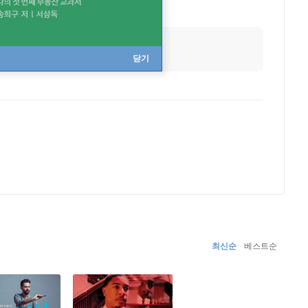
닫기
최신순
베스트순