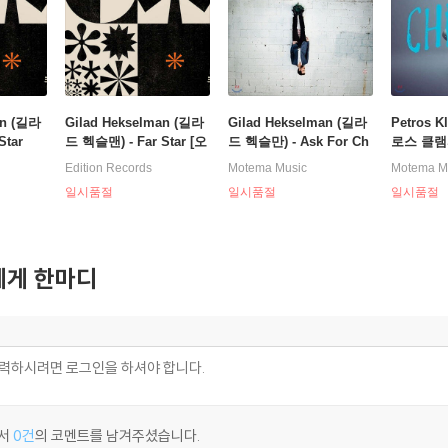
an (길라
Gilad Hekselman (길라
Gilad Hekselman (길라
Petros 
Star
드 헥슬맨) - Far Star [오
드 헥슬만) - Ask For Ch
로스 클램파
렌지 컬러 LP]
aos
ma
Edition Records
Motema Music
Motema M
일시품절
일시품절
일시품절
게 한마디
서
0건
의 코멘트를 남겨주셨습니다.