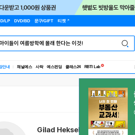
D/LP
DVD/BD
문구
/GIFT
티켓
독서유형검사
장안내
채널예스
사락
예스펀딩
클래스24
RBTI Lab
독서유형검사
Gilad Hekselman
길라드 헥셀만