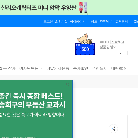
로그인
회원가입
마이페이지
카트
주문/배송
고객센터
Gl
젊은 작가
예사단독판매
이달의사은품
특가할인
추천도서
대량/법인