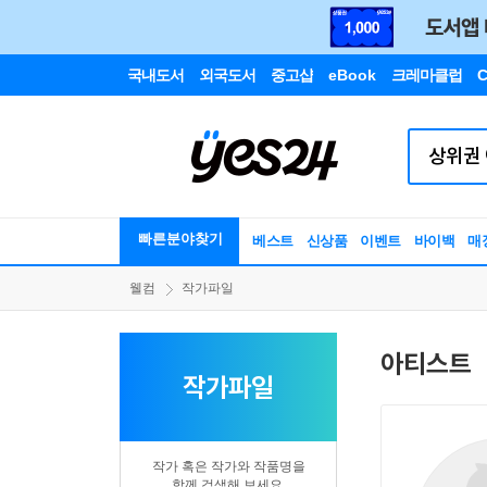
국내도서
외국도서
중고샵
eBook
크레마클럽
C
빠른분야찾기
베스트
신상품
이벤트
바이백
매
웰컴
작가파일
아티스트
작가파일
작가 혹은 작가와 작품명을
함께 검색해 보세요.