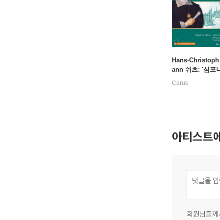
Hans-Christop
ann 쉬츠: '심포
크라에(신성 교향곡
Carus
(Schutz: Symph
Sacrae Vol.2)
스토프 라데만
아티스트에
회원님들께