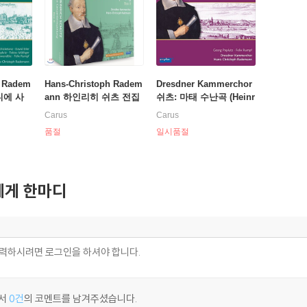
h Radem
Hans-Christoph Radem
Dresdner Kammerchor
니에 사
ann 하인리히 쉬츠 전집
쉬츠: 마태 수난곡 (Heinr
)' 2권
2권 - 마태수난곡, 요한수
ich Schutz: Matthauspa
Carus
Carus
oniae
난곡, 성탄 히스토리아,
ssion SWV 479) 드레스
품절
일시품절
 한스-크리
승천 히스토리아, 신성교
덴 실내 합창단
향곡 1 & 3권 (Schutz: C
omplete Recording Bo
x II)
게 한마디
서
0건
의 코멘트를 남겨주셨습니다.