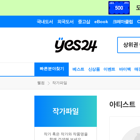
국내도서
외국도서
중고샵
eBook
크레마클럽
C
빠른분야찾기
베스트
신상품
이벤트
바이백
매
웰컴
작가파일
아티스트
작가파일
작가 혹은 작가와 작품명을
함께 검색해 보세요.