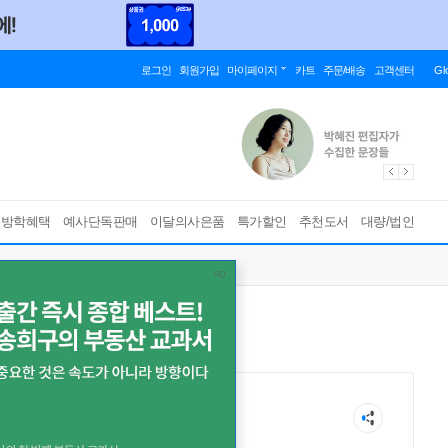
로그인
회원가입
마이페이지
카트
주문/배송
고객센터
Gl
름방학혜택
예사단독판매
이달의사은품
특가할인
추천도서
대량/법인