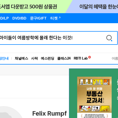
D/LP
DVD/BD
문구
/GIFT
티켓
독서유형검사
장안내
채널예스
사락
예스펀딩
클래스24
RBTI Lab
여
독서유형검사
Felix Rumpf
펠릭스 룸프