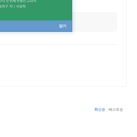
닫기
최신순
베스트순