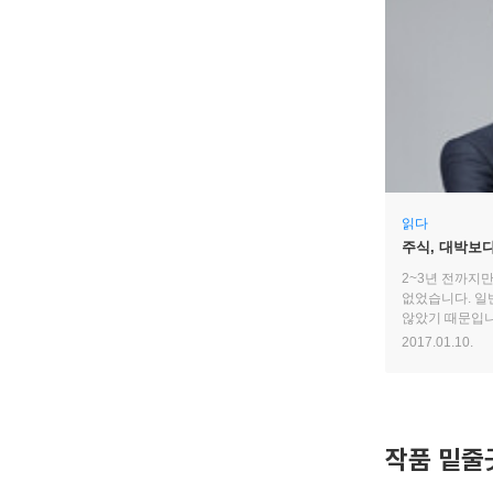
읽다
주식, 대박보
2~3년 전까지만
없었습니다. 일
않았기 때문입니
1%의 시대’가
2017.01.10.
안정적으로 재산
버린 것과 마찬
작품 밑줄