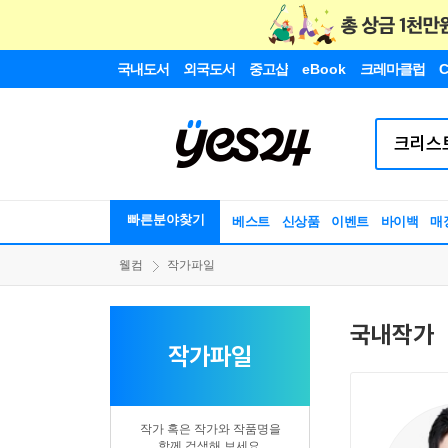
국내도서
외국도서
중고샵
eBook
크레마클럽
C
빠른분야찾기
베스트
신상품
이벤트
바이백
매
웰컴
작가파일
국내작가
작가파일
작가 혹은 작가와 작품명을
함께 검색해 보세요.