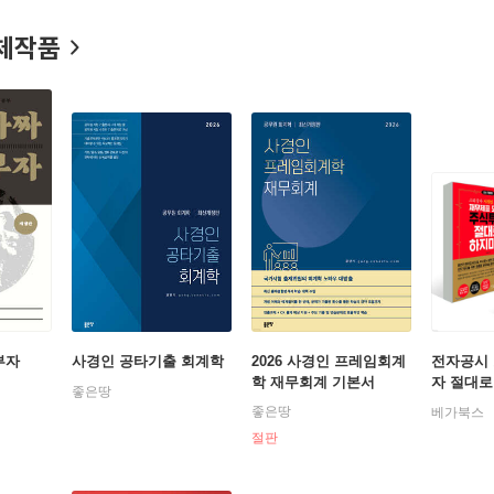
12년 ‘Chairman’s Award-Best People’을 수상했다. 현재는
체작품
다. 시스템 수익을 창출해 내는 시스템 자산도 계속해서 늘려가고 있
뭔지도 모르는 아내에게 투자를 가르친 《사경인의 친절한 투자 과외
 모르면 주식투자 절대로 하지 마라》를 썼다.
부자
사경인 공타기출 회계학
2026 사경인 프레임회계
전자공시
학 재무회계 기본서
자 절대로
좋은땅
무제표 
좋은땅
베가북스
절대로 하
절판