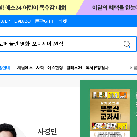
D/LP
DVD/BD
문구
/GIFT
티켓
독서유형검사
장안내
채널예스
사락
예스펀딩
클래스24
RBTI Lab
여
독서유형검사
사경인