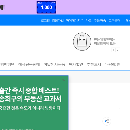
로그인
회원가입
마이페이지
카트
주문/배송
고객센터
Gl
름방학혜택
예사단독판매
이달의사은품
특가할인
추천도서
대량/법인