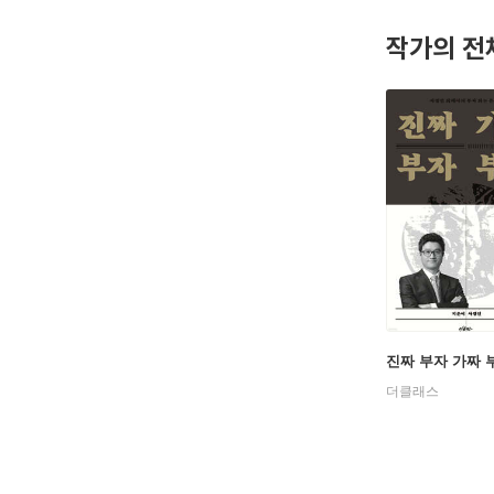
정받아 20
작가의 전
빠져 지낸
코스피가 
《재무제표
진짜 부자 가짜 
더클래스