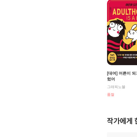
[대여] 어른이 되
렀어
그래픽노블
품절
작가에게 