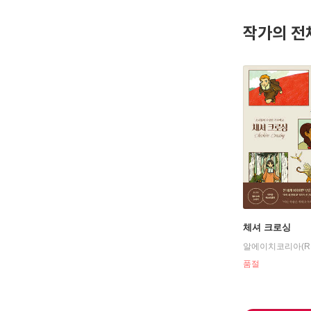
작가의 전
체셔 크로싱
알에이치코리아(R
품절