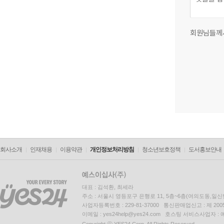
회원님들께
회사소개
인재채용
이용약관
개인정보처리방침
청소년보호정책
도서홍보안내
대표 : 김석환, 최세라
주소 : 서울시 영등포구 은행로 11, 5층~6층(여의도동,일신
사업자등록번호 : 229-81-37000 통신판매업신고 : 제 200
이메일 : yes24help@yes24.com 호스팅 서비스사업자 :