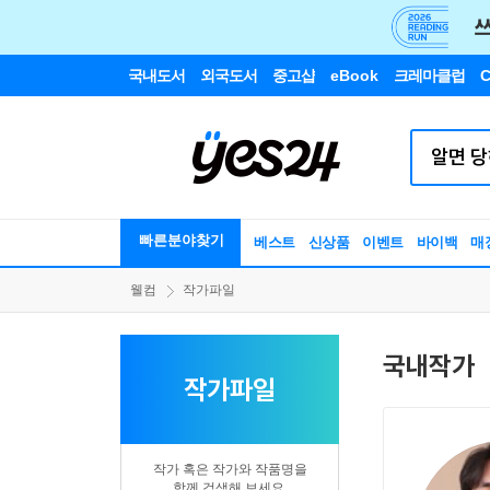
국내도서
외국도서
중고샵
eBook
크레마클럽
C
빠른분야찾기
베스트
신상품
이벤트
바이백
매
웰컴
작가파일
국내작가
작가파일
작가 혹은 작가와 작품명을
함께 검색해 보세요.