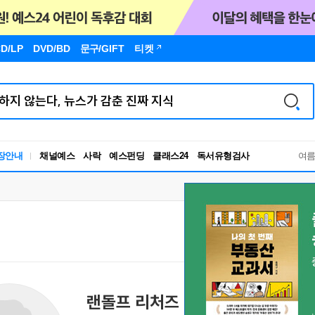
D/LP
DVD/BD
문구
/GIFT
티켓
독서유형검사
장안내
채널예스
사락
예스펀딩
클래스24
여
RBTI Lab
독서유형검사
랜돌프 리처즈
E. Randolph Richards