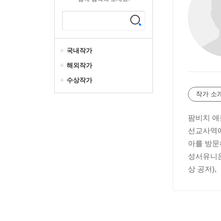
국내작가
해외작가
수상작가
작가 소
팜비치 애
선교사역에
아를 방문
성서유니온),
상 공저), 