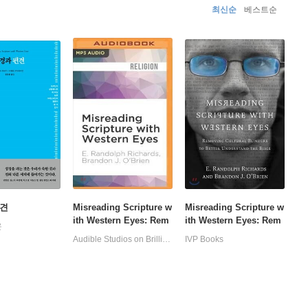
최신순
베스트순
편견
Misreading Scripture w
Misreading Scripture w
ith Western Eyes: Rem
ith Western Eyes: Rem
온
oving Cultural Blinders
oving Cultural Blinders
Audible Studios on Brilliance
IVP Books
to Better Understand th
to Better Understand th
e Bible
e Bible