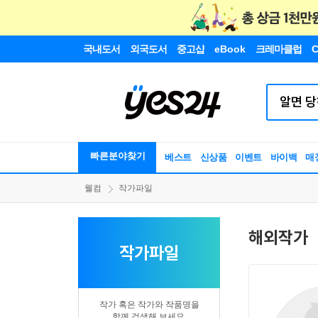
국내도서
외국도서
중고샵
eBook
크레마클럽
C
빠른분야찾기
베스트
신상품
이벤트
바이백
매
웰컴
작가파일
해외작가
작가파일
작가 혹은 작가와 작품명을
함께 검색해 보세요.