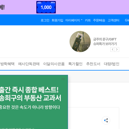
로그인
회원가입
마이페이지
카트
주문/배송
고객센터
Gl
름방학혜택
예사단독판매
이달의사은품
특가할인
추천도서
대량/법인