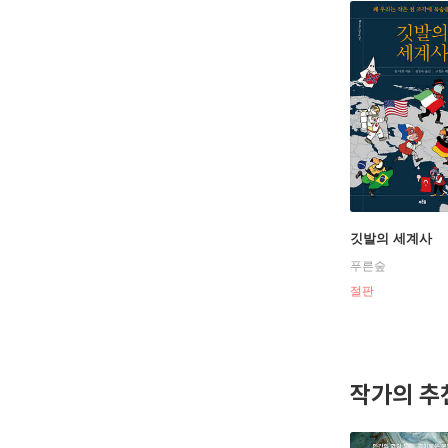
깃발의 세계사
푸른숲
절판
작가의 추