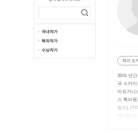
국내작가
해외작가
수상작가
작가 소
30여 년
국 스카이
아프가니스
스 특파원
임스], [
어나는 사건
수 정치 