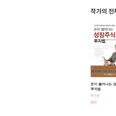
1973~1
작가의 전
는 빚을 
그는 투자
를 받는다
목록화한 
재기한 후
한 투자 
되었던 어
주’로 남긴
돈이 불어나는 
투자법
부크온
절판