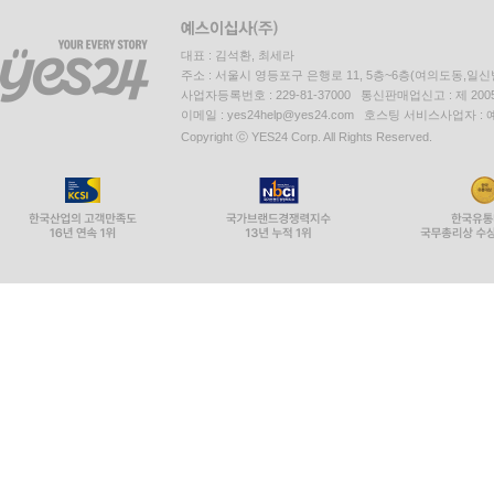
대표 : 김석환, 최세라
주소 : 서울시 영등포구 은행로 11, 5층~6층(여의도동,일신
사업자등록번호 : 229-81-37000 통신판매업신고 : 제 200
이메일 : yes24help@yes24.com 호스팅 서비스사업자 :
Copyright ⓒ YES24 Corp. All Rights Reserved.