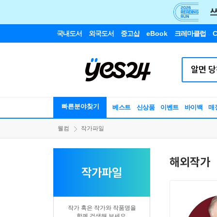
국내도서
외국도서
중고샵
eBook
크레마클럽
C
빠른분야찾기
베스트
신상품
이벤트
바이백
매
웰컴
작가파일
해외작가
작가파일
작가 혹은 작가와 작품명을
함께 검색해 보세요.