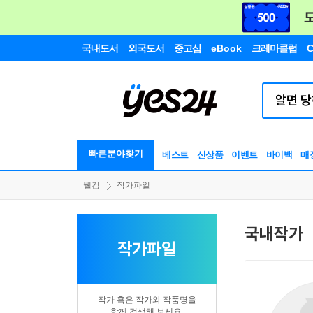
국내도서
외국도서
중고샵
eBook
크레마클럽
C
빠른분야찾기
베스트
신상품
이벤트
바이백
매
웰컴
작가파일
국내작가
작가파일
작가 혹은 작가와 작품명을
함께 검색해 보세요.