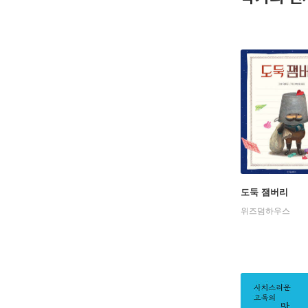
도둑 잼버리
위즈덤하우스