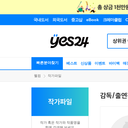
국내도서
외국도서
중고샵
eBook
크레마클럽
C
빠른분야찾기
베스트
신상품
이벤트
바이백
매
웰컴
작가파일
감독/출연
작가파일
작가 혹은 작가와 작품명을
함께 검색해 보세요.