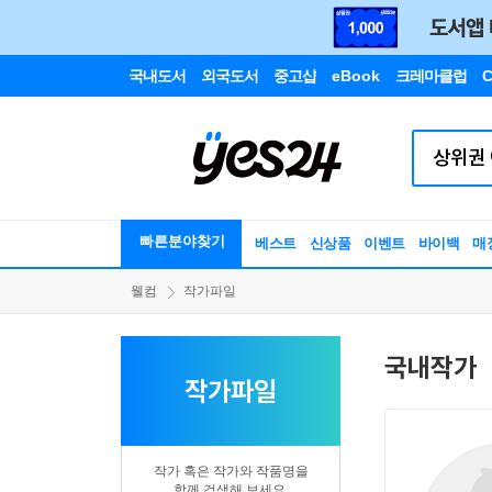
국내도서
외국도서
중고샵
eBook
크레마클럽
C
빠른분야찾기
베스트
신상품
이벤트
바이백
매
웰컴
작가파일
국내작가
작가파일
작가 혹은 작가와 작품명을
함께 검색해 보세요.