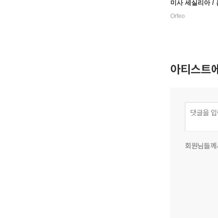
미사 세실리아 / 
테 데움, 미사 D장
Orfeo
ydn: Missa Cell
Jommelli: Te D
d Mass in D maj
아티스트에
회원님들께