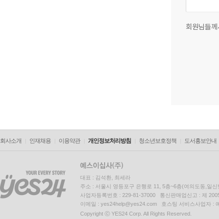
회원님들께
회사소개
인재채용
이용약관
개인정보처리방침
청소년보호정책
도서홍보안내
대표 : 김석환, 최세라
주소 : 서울시 영등포구 은행로 11, 5층~6층(여의도동,일신
사업자등록번호 : 229-81-37000 통신판매업신고 : 제 200
이메일 : yes24help@yes24.com 호스팅 서비스사업자 :
Copyright ⓒ YES24 Corp. All Rights Reserved.