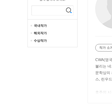
국내작가
해외작가
수상작가
작가 소
CWA(영
불리는 네드
문학상의 
스, 린우
호주의 시
이먼드 데
강도, 아
가로 인정