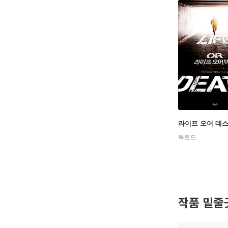
라이프 오어 데
북로드
작품 밑줄