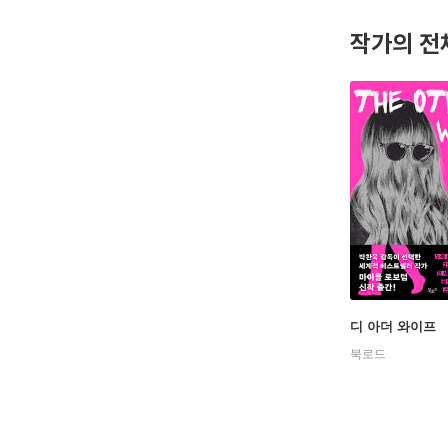
작가의 전
1990년
마침내 자
년 프랑크
2015년
거 상을 
수상하는 
녀가 좋았
평을 받고
중이다.
디 아더 와이프
북로드