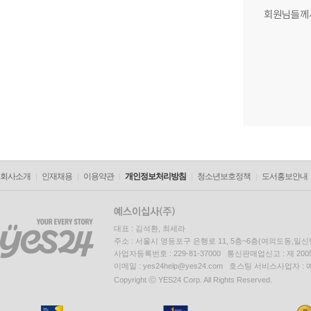
회원님들께
회사소개
인재채용
이용약관
개인정보처리방침
청소년보호정책
도서홍보안내
대표 : 김석환, 최세라
주소 : 서울시 영등포구 은행로 11, 5층~6층(여의도동,일신
사업자등록번호 : 229-81-37000 통신판매업신고 : 제 200
이메일 : yes24help@yes24.com 호스팅 서비스사업자 :
Copyright ⓒ YES24 Corp. All Rights Reserved.