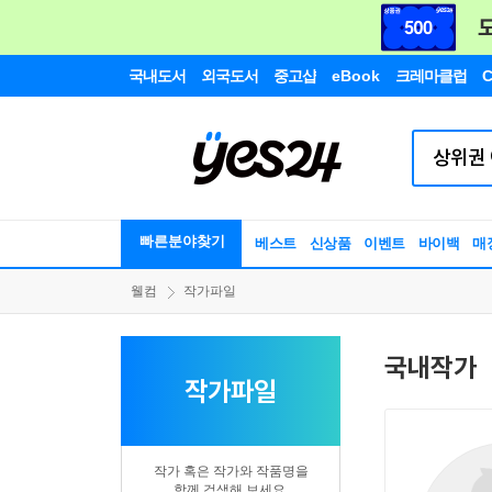
국내도서
외국도서
중고샵
eBook
크레마클럽
C
빠른분야찾기
베스트
신상품
이벤트
바이백
매
웰컴
작가파일
국내작가
작가파일
작가 혹은 작가와 작품명을
함께 검색해 보세요.