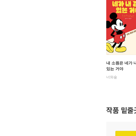
내 소원은 네가 
있는 거야
너와숲
작품 밑줄