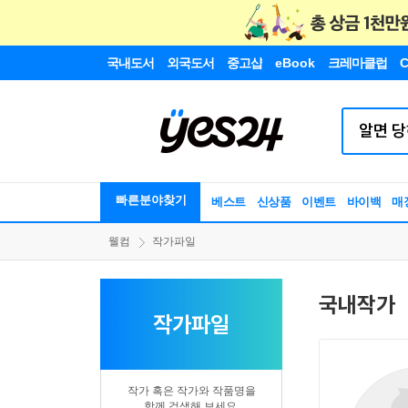
국내도서
외국도서
중고샵
eBook
크레마클럽
C
빠른분야찾기
베스트
신상품
이벤트
바이백
매
웰컴
작가파일
국내작가
작가파일
작가 혹은 작가와 작품명을
함께 검색해 보세요.