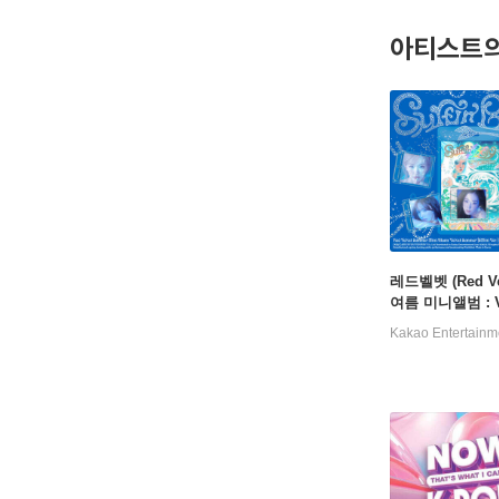
며 차세대 
아티스트의
작품에 녹이
모았고, 뒤
선보였다.
귀엽고 재치
국내외 유명
로 표현하기
튜브 2억 
레드벨벳 (Red Vel
계를 이끌었다.
여름 미니앨범 : Ve
ah)'로 
ummer [SMini V
Kakao Entertainm
마트앨범) [5종 중
덤발송]