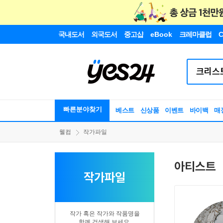
국내도서
외국도서
중고샵
eBook
크레마클럽
C
빠른분야찾기
베스트
신상품
이벤트
바이백
매
웰컴
작가파일
아티스트
작가파일
작가 혹은 작가와 작품명을
함께 검색해 보세요.