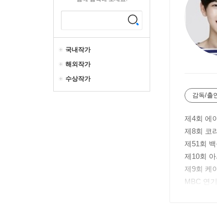
국내작가
해외작가
수상작가
감독/출
제4회 에
제8회 코
제51회 
제10회 
제9회 케
MBC 연
한국영화배
제35회 