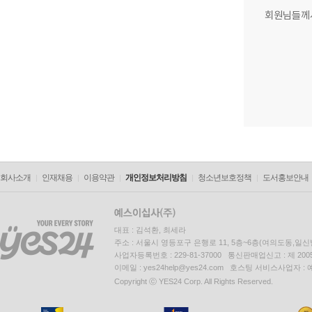
회원님들께
회사소개
인재채용
이용약관
개인정보처리방침
청소년보호정책
도서홍보안내
대표 : 김석환, 최세라
주소 : 서울시 영등포구 은행로 11, 5층~6층(여의도동,일신
사업자등록번호 : 229-81-37000 통신판매업신고 : 제 200
이메일 : yes24help@yes24.com 호스팅 서비스사업자 :
Copyright ⓒ YES24 Corp. All Rights Reserved.