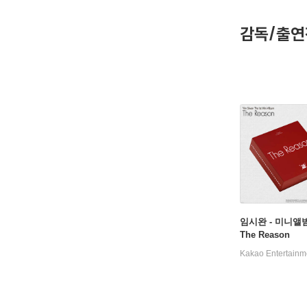
제51회 
제50회 
감독/출연
제3회 마
제9회 맥
MBC 방
임시완 - 미니앨범
The Reason
Kakao Entertainm