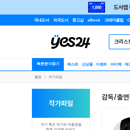
국내도서
외국도서
중고샵
eBook
크레마클럽
C
빠른분야찾기
베스트
신상품
이벤트
바이백
매
웰컴
작가파일
감독/출연
작가파일
작가 혹은 작가와 작품명을
함께 검색해 보세요.