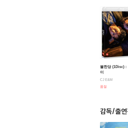
불한당 (1Disc) 
이
CJ E&M
품절
감독/출연