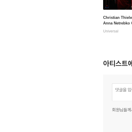
Christian Thiel
Anna Netrebk
로엔그린 - 안나
Universal
브코, 표트르 베찰
gner: Lohengrin
아티스트에
회원님들께