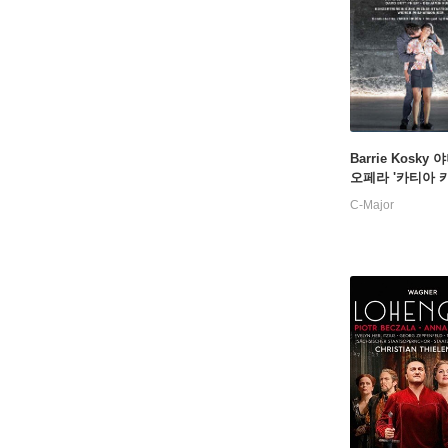
Barrie Kosky
오페라 '카티아 
(Janacek: Kata
C-Major
va)