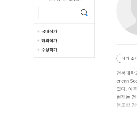
국내작가
해외작가
수상작가
작가 소
전북대학교 
erican
였다. 이
현재는 전
동조합 경
주요 저서
제』, 『
농업·치유