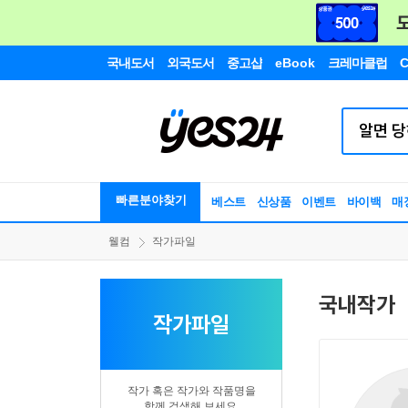
국내도서
외국도서
중고샵
eBook
크레마클럽
C
빠른분야찾기
베스트
신상품
이벤트
바이백
매
웰컴
작가파일
국내작가
작가파일
작가 혹은 작가와 작품명을
함께 검색해 보세요.