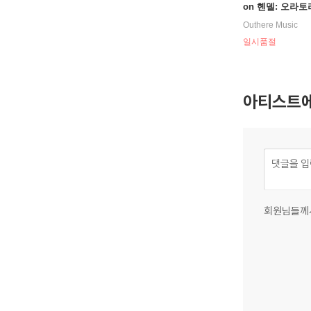
on 헨델: 오라토
손` 전곡집 (Hande
Outhere Music
mson)
일시품절
아티스트에
회원님들께