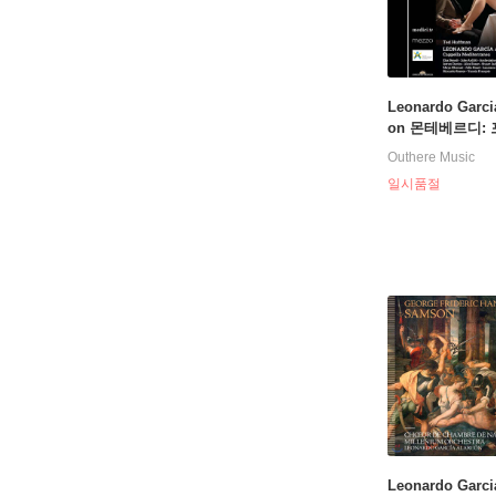
Leonardo Garci
on 몬테베르디:
대관식 (Monteverd
Outhere Music
ncoronazione d
일시품절
a)
Leonardo Garci