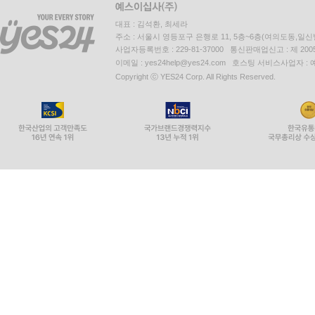
대표 : 김석환, 최세라
주소 : 서울시 영등포구 은행로 11, 5층~6층(여의도동,일신
사업자등록번호 : 229-81-37000 통신판매업신고 : 제 200
이메일 : yes24help@yes24.com 호스팅 서비스사업자 :
Copyright ⓒ YES24 Corp. All Rights Reserved.