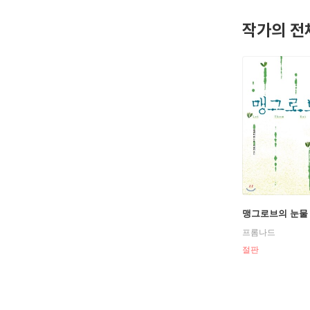
작가의 전
맹그로브의 눈물
프롬나드
절판