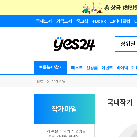
국내도서
외국도서
중고샵
eBook
크레마클럽
C
빠른분야찾기
베스트
신상품
이벤트
바이백
매
웰컴
작가파일
국내작가
작가파일
작가 혹은 작가와 작품명을
함께 검색해 보세요.