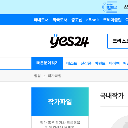
국내도서
외국도서
중고샵
eBook
크레마클럽
C
빠른분야찾기
베스트
신상품
이벤트
바이백
매
웰컴
작가파일
국내작가
작가파일
작가 혹은 작가와 작품명을
함께 검색해 보세요.