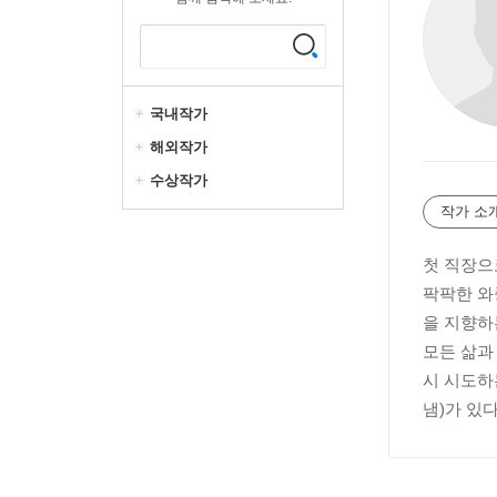
국내작가
해외작가
수상작가
작가 소
첫 직장으
팍팍한 와
을 지향하
모든 삶과
시 시도하
냄)가 있다