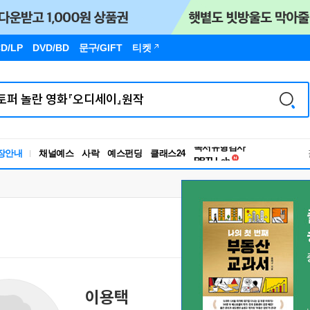
D/LP
DVD/BD
문구
/GIFT
티켓
독서유형검사
장안내
채널예스
사락
예스펀딩
클래스24
RBTI Lab
독서유형검사
이용택