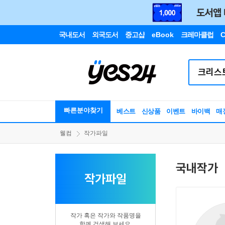
국내도서
외국도서
중고샵
eBook
크레마클럽
C
빠른분야찾기
베스트
신상품
이벤트
바이백
매
웰컴
작가파일
국내작가
작가파일
작가 혹은 작가와 작품명을
함께 검색해 보세요.