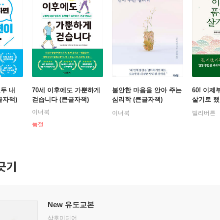
두 내
70세 이후에도 가뿐하게
불안한 마음을 안아 주는
60! 이
글자책)
걷습니다 (큰글자책)
심리학 (큰글자책)
살기로 
이너북
이너북
빌리버튼
품절
긋기
New 유도교본
삼호미디어