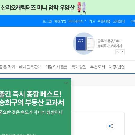
로그인
회원가입
마이페이지
카트
주문/배송
고객센터
Gl
젊은 작가
예사단독판매
이달의사은품
특가할인
추천도서
대량/법인