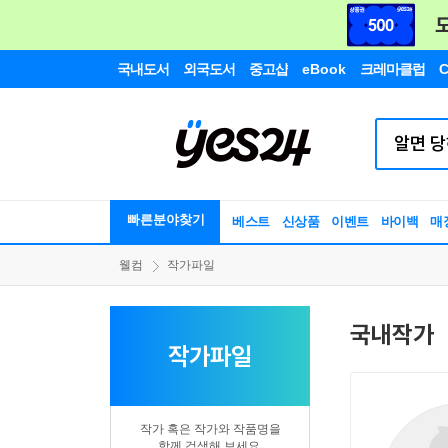
국내도서
외국도서
중고샵
eBook
크레마클럽
C
빠른분야찾기
베스트
신상품
이벤트
바이백
매
웰컴
작가파일
국내작가
작가파일
작가 혹은 작가와 작품명을
함께 검색해 보세요.