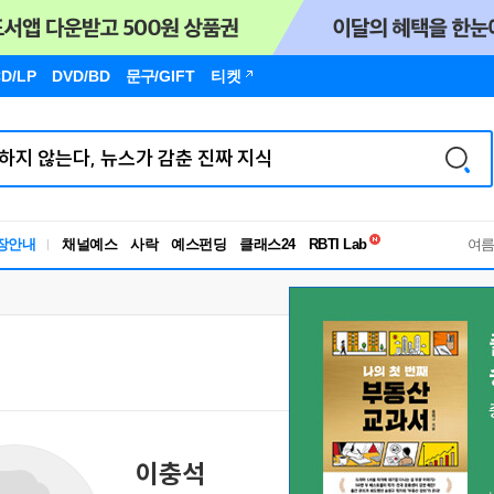
D/LP
DVD/BD
문구
/GIFT
티켓
독서유형검사
장안내
채널예스
사락
예스펀딩
클래스24
RBTI Lab
여
독서유형검사
이충석