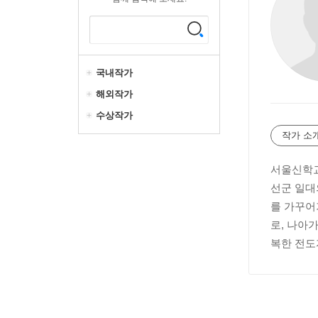
국내작가
해외작가
수상작가
작가 소
서울신학교
선군 일대
를 가꾸어
로, 나아
복한 전도