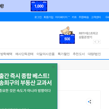
로그인
회원가입
마이페이지
카트
주문/배송
고객센터
Gl
름방학혜택
예사단독판매
이달의사은품
특가할인
추천도서
대량/법인