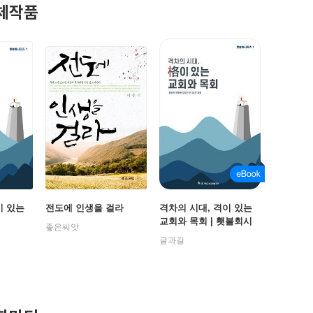
체작품
이 있는
전도에 인생을 걸라
격차의 시대, 격이 있는
교회와 목회 | 횃불회시
좋은씨앗
리즈 1
글과길