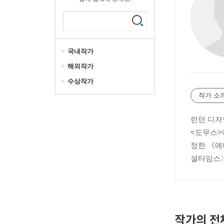
국내작가
해외작가
수상작가
작가 소
런던 디자
<도무스>
정한 《에
셜타임스〉
작가의 전