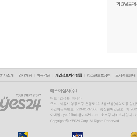
회원님들께
회사소개
인재채용
이용약관
개인정보처리방침
청소년보호정책
도서홍보안내
대표 : 김석환, 최세라
주소 : 서울시 영등포구 은행로 11, 5층~6층(여의도동,일신
사업자등록번호 : 229-81-37000 통신판매업신고 : 제 200
이메일 : yes24help@yes24.com 호스팅 서비스사업자 :
Copyright ⓒ YES24 Corp. All Rights Reserved.