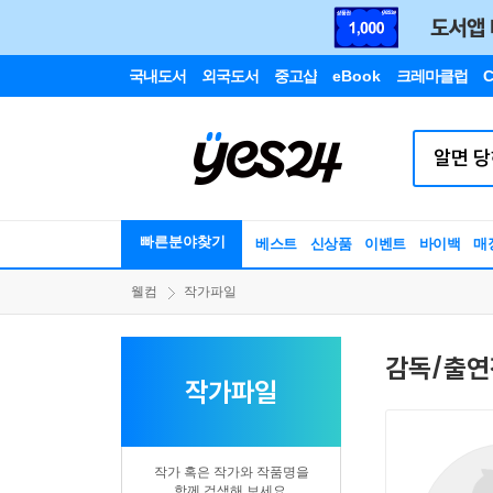
국내도서
외국도서
중고샵
eBook
크레마클럽
C
빠른분야찾기
베스트
신상품
이벤트
바이백
매
웰컴
작가파일
감독/출연
작가파일
작가 혹은 작가와 작품명을
함께 검색해 보세요.