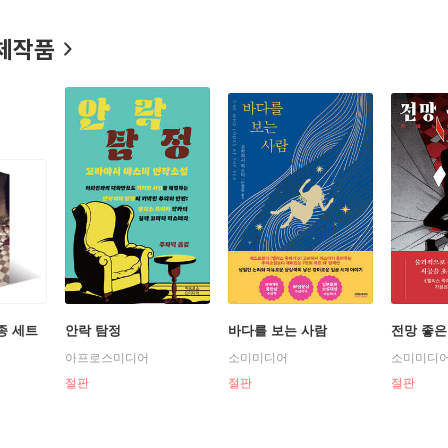
. M. 배리의 『피터 팬』을 바탕으로 한 『도로시 죽이기』, 『팅커벨
으로는 『밀실·살인』, 『커다란 숲의 자그마한 밀실』, 『완전·범죄』
체작품
11월 23일 병으로 세상을 떠났다.
종 세트
안락 탐정
바다를 보는 사람
전망 좋은
아프로스미디어
소미미디어
소미미디
절판
절판
절판