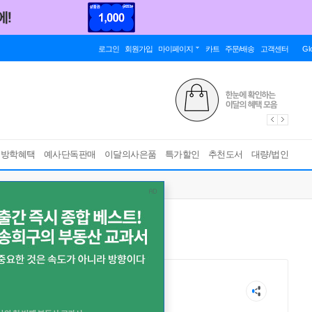
로그인
회원가입
마이페이지
카트
주문/배송
고객센터
Gl
름방학혜택
예사단독판매
이달의사은품
특가할인
추천도서
대량/법인
 やすみ
小林 泰三