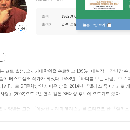
출생
1962년 08월 07일
출생지
일본 교토
오늘은 그만 보기
개
 일본 교토 출생. 오사카대학원을 수료하고 1995년 데뷔작 「장난감 
에 베스트셀러 작가가 되었다. 1998년 「바다를 보는 사람」으로 제10
라맨F』로 SF문학상인 세이운 상을, 2014년 『앨리스 죽이기』로 
사람』(2002)으로 2년 연속 일본 SF대상 후보에 오르기도 했다.
 사랑받는 고전 『이상한 나라의 앨리스』를 모티프로 한 『앨리스 죽
 등 일본 주요 미스터리 랭킹에 이름을 올리며 큰 반향을 일으켰다. E.
』의 세계관을 확장시킨 『클라라 죽이기』와 영화, 뮤지컬 등 다양한