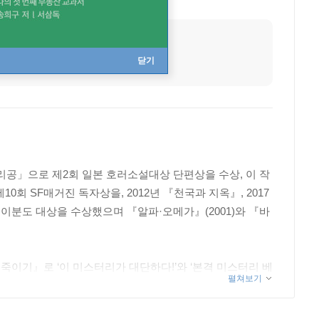
사망
2020년 11월 23일
직업
작가
닫기
수리공」으로 제2회 일본 호러소설대상 단편상을 수상, 이 작
회 SF매거진 독자상을, 2012년 『천국과 지옥』, 2017
게이분도 대상을 수상했으며 『알파·오메가』(2001)와 『바
이기』로 ‘이 미스터리가 대단하다!’와 ‘본격 미스터리 베
펼쳐보기
 T. A. 호프만의 동화 『호두까기 인형』을 바탕으로 『앨리
 장르로 재생산되고 있는 L. 프랭크 바움의 『오즈의 마법