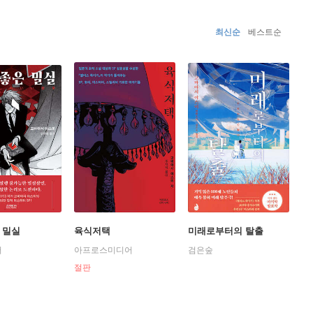
 죽이기』를 연이어 발표, 그만의 스타일을 확고히 했다. 그
, 『분리된 기억의 세계』, 『인외 서커스』 등이 있다.
최신순
베스트순
 밀실
육식저택
미래로부터의 탈출
어
아프로스미디어
검은숲
절판