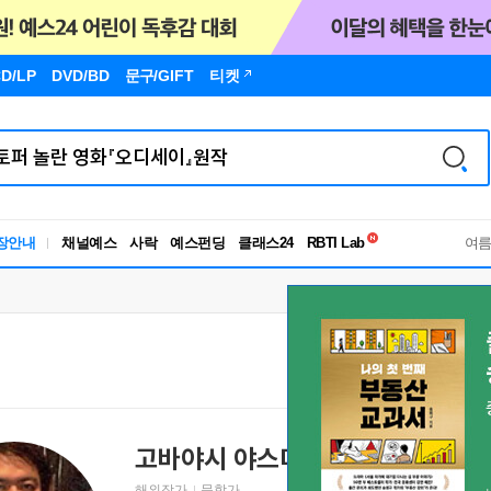
D/LP
DVD/BD
문구
/GIFT
티켓
독서유형검사
장안내
채널예스
사락
예스펀딩
클래스24
RBTI Lab
여
독서유형검사
고바야시 야스미
Yasumi Kobayashi
こばやし
해외작가
문학가