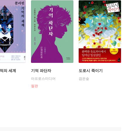
억의 세계
기억 파단자
도로시 죽이기
아프로스미디어
검은숲
절판