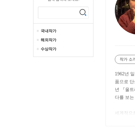
국내작가
해외작가
수상작가
작가 소
1962년
품으로 단숨
년 『울트
다를 보는 
세계적으로
스트 10’
스 죽이기