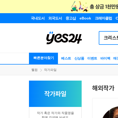
국내도서
외국도서
중고샵
eBook
크레마클럽
C
빠른분야찾기
베스트
신상품
이벤트
바이백
매
웰컴
작가파일
해외작가
작가파일
작가 혹은 작가와 작품명을
함께 검색해 보세요.