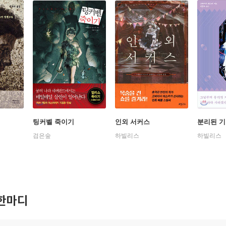
팅커벨 죽이기
인외 서커스
분리된 기
검은숲
하빌리스
하빌리스
한마디