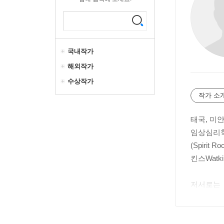
국내작가
해외작가
수상작가
작가 소
태국, 미
임상심리학 
(Spiri
킨스Watk
저서로는 『
지 명상A L
『아잔 차 스