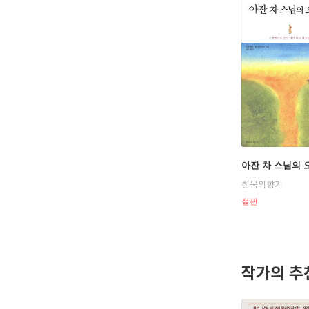
아잔 차 스님의 
침묵의향기
절판
작가의 추