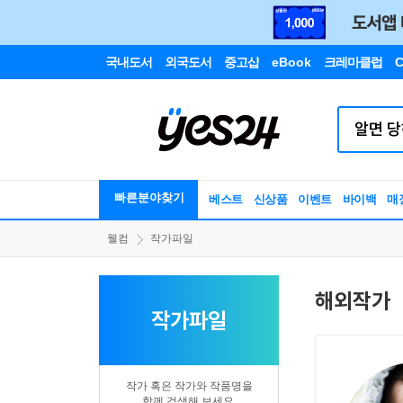
국내도서
외국도서
중고샵
eBook
크레마클럽
C
빠른분야찾기
베스트
신상품
이벤트
바이백
매
웰컴
작가파일
해외작가
작가파일
작가 혹은 작가와 작품명을
함께 검색해 보세요.