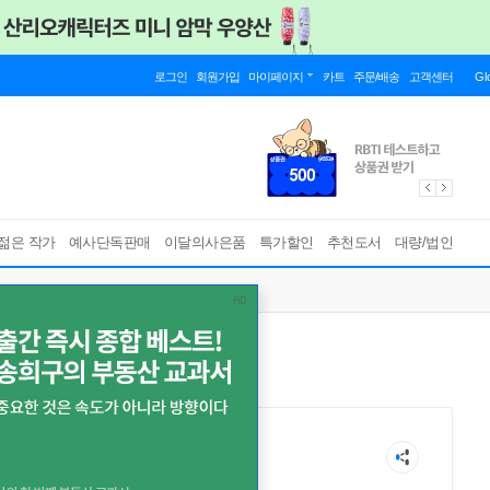
로그인
회원가입
마이페이지
카트
주문/배송
고객센터
Gl
젊은 작가
예사단독판매
이달의사은품
특가할인
추천도서
대량/법인