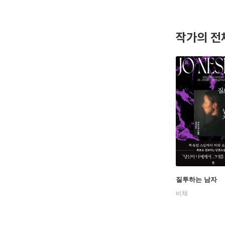
스뵈는 페
에 주목받
계 40개
작가의 전
《아들》 
귄트상을 
질투하는 남자
비채