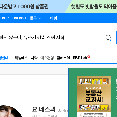
D/LP
DVD/BD
문구
/GIFT
티켓
독서유형검사
장안내
채널예스
사락
예스펀딩
클래스24
RBTI Lab
독서유형검사
요 네스뵈
Jo Nesbø
해외작가
문학가