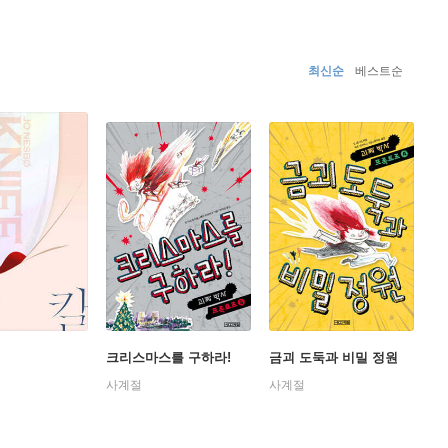
 최고의 문학상 유리열쇠상과 리버튼상을 동시 수상하며 단번
형사 해리 홀레’ 시리즈를 13권째 이어오고 있으며, 전세
는 등 명실상부하게 북유럽문학 붐의 선두에 섰다. 이외에도
최신순
베스트순
013년 노르웨이 문학을 세계에 알린 공로를 인정받아 페르
19년 리버튼상을 수상했다.
크리스마스를 구하라!
금괴 도둑과 비밀 정원
사계절
사계절