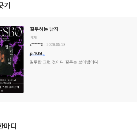
긋기
질투하는 남자
비채
z******2
2026.05.18.
p.109
질투란 그런 것이다.질투는 보아뱀이다.
한마디