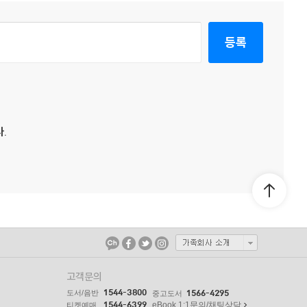
등록
.
고객문의
1544-3800
도서/음반
1566-4295
중고도서
1544-6399
eBook 1:1문의/채팅상담
티켓예매