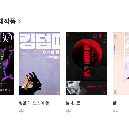
터 회, 스티그 라르손, 헤닝 만켈 등 쟁쟁한 작가가 거쳐간 북유럽
는 작가로 떠올랐다. 이후 《스노우맨》 《목마름》 《블러드문》 등 ‘
국에서 출간 즉시 베스트셀러에 오르고 6000만 부의 판매고를 기록하
체작품
《맥베스》 《블러드 온 스노우》 《미드나잇 선》 등을 발표했다. 2
받았으며, 2015년 상트페테르부르크상, 2016년 리버튼 공로상, 20
킹덤 2 : 오스의 왕
블러드문
칼
비채
비채
비채