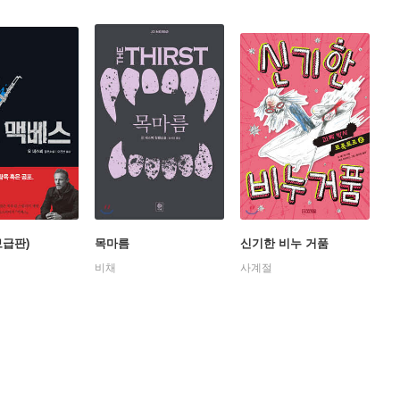
보급판)
목마름
신기한 비누 거품
비채
사계절