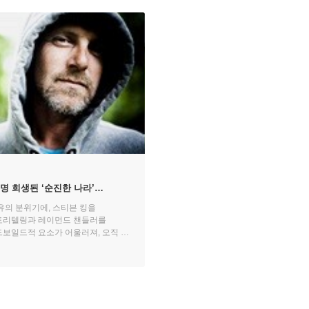
명 희생된 ‘순진한 나라’
극 - 요 네스뵈 『스노우맨』
유의 분위기에, 스티븐 킹을
토리텔링과 레이먼드 챈들러를
보일드적 요소가 어울러져, 오직 요
어낼 수 있는 세계를 구축해내고
 작가를 채널예스가 서면으로
격적으로 여름이 시작되는 지금, 그의
 밤을 시원하게 새보는 것은 어떨까.