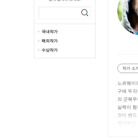
국내작가
해외작가
수상작가
작가 소
노르웨이의
구에 두각
의 군복무
실력이 형
것이 밴드
중단하고 
알아보고 