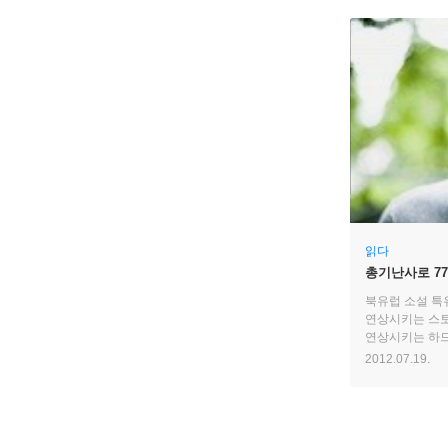
읽다
총기난사로 77
노르웨이의 비
북유럽 소설 특
연상시키는 스
연상시키는 하드
네스뵈만이 만들
2012.07.19.
있는 이 비범한
만나보았다. 본
추리소설로 더운