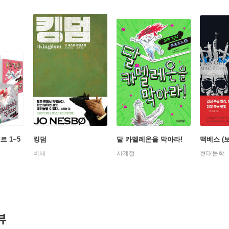
르 1~5
킹덤
달 카멜레온을 막아라!
맥베스 (
비채
사계절
현대문학
뷰