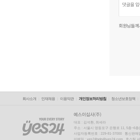
회원님들께
회사소개
인재채용
이용약관
개인정보처리방침
청소년보호정책
대표 : 김석환, 최세라
주소 : 서울시 영등포구 은행로 11, 5층~6
사업자등록번호 : 229-81-37000 통신판매업신
이메일 : yes24help@yes24.com 호스