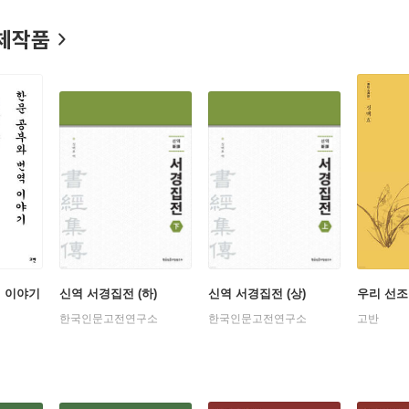
맹자집주(孟子集註)』, 『최신판 대학·중용집주(大學·中庸集註)』, 
체작품
역 이야기
신역 서경집전 (하)
신역 서경집전 (상)
우리 선조
한국인문고전연구소
한국인문고전연구소
고반