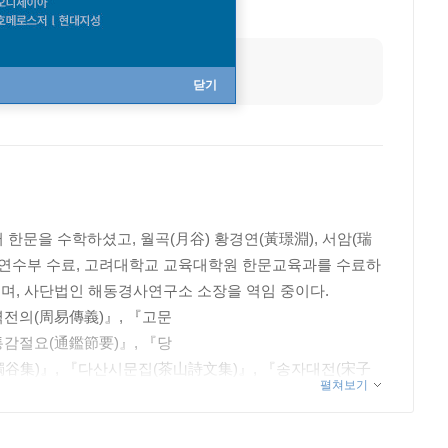
닫기
한문을 수학하셨고, 월곡(月谷) 황경연(黃璟淵), 서암(瑞
 연수부 수료, 고려대학교 교육대학원 한문교육과를 수료하
며, 사단법인 해동경사연구소 소장을 역임 중이다.
역전의(周易傳義)』, 『고문
통감절요(通鑑節要)』, 『당
獨谷集)』, 『다산시문집(茶山詩文集)』, 『송자대전(宋子
펼쳐보기
, 『여헌집(旅軒集)』, 『율곡전서(栗谷全書)』, 『잠암선생
설 논어집주(附按說 論語集註)』, 『부안설 맹자집주(附按
익히는 논어(전3권)』, 『최신판 논어집주(論語集註)』,