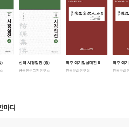
)
신역 시경집전 (중)
역주 예기집설대전 6
역주 예기
소
한국인문고전연구소
전통문화연구회
전통문화
한마디