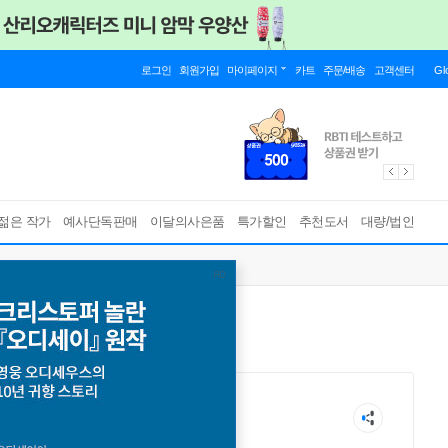
로그인
회원가입
마이페이지
카트
주문/배송
고객센터
Gl
젊은 작가
예사단독판매
이달의사은품
특가할인
추천도서
대량/법인