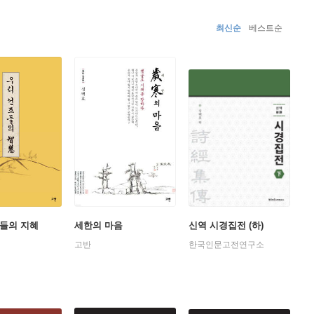
『조선후기 한문비평(전2권)』 등을 번역하였다.
최신순
베스트순
들의 지혜
세한의 마음
신역 시경집전 (하)
고반
한국인문고전연구소