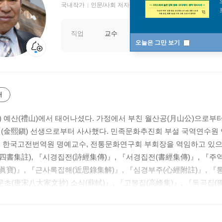
국내작가
인문/사회 저자
직업
교수
오늘은 그만 보기
개
) 예산(禮山)에서 태어나셨다. 가정에서 부친 월산공(月山公)으로부터 
진(金熙鎭) 선생으로부터 사사했다. 민족문화추진회 부설 국역연수원
재 한국고전번역원 명예교수, 전통문화연구회 부회장을 역임하고 있으
四書集註), 『시경집전(詩經集傳)』, 『서경집전(書經集傳)』, 『주
眞寶)』, 『근사록집해(近思錄集解)』, 『심경부주(心經附註)』, 『
초(唐宋八大家文抄) 소식(蘇軾)』, 『고봉집(高峰集)』, 『독곡집(
 『약천집(藥泉集)』, 『양천세고(陽川世稿)』, ??우계집(牛溪集)??
先生逸稿)』, 『존재집(存齋集)』, 『퇴계전서(退溪全書)』, 『부안
註)』, 『부 안설 대학·중용집주(附按說 大學·中庸集註)』, 『배우고 