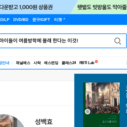
D/LP
DVD/BD
문구
/GIFT
티켓
독서유형검사
장안내
채널예스
사락
예스펀딩
클래스24
RBTI Lab
독서유형검사
성백효