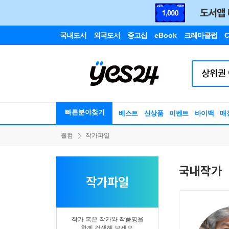
국내도서
외국도서
중고샵
eBook
크레마클럽
C
빠른분야찾기
베스트
신상품
이벤트
바이백
매
웰컴
작가파일
국내작가
작가파일
작가 혹은 작가와 작품명을
함께 검색해 보세요.