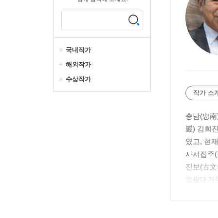
국내작가
해외작가
수상작가
작가 소
충남(忠南
巖) 김희
였고, 현
사서집주(
진보(古文
송팔대가문
大全)』,
일고(潛庵
說 孟子集