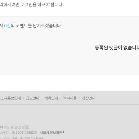
서
0건
의 코멘트를 남겨주셨습니다.
등록된 댓글이 없습니다
도서홍보안내
광고안내
제휴안내
복지제휴
매장안내
층(여의도동,일신빌딩)
고 : 제 2005-02682호
사업자 정보확인
팅 서비스사업자 : 예스이십사(주)