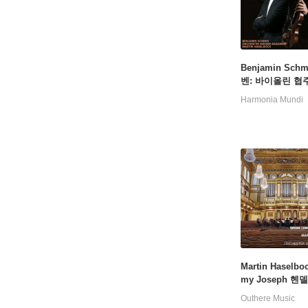
Benjamin Sch
벤: 바이올린 협주
단테 칸타빌레 (Be
Harmonia Mundi
en: Violin Conc
p.61, Andante C
e)
Martin Haselboc
my Joseph 헨
협주곡집 (Handel
Outhere Music
n Cocnertos Op