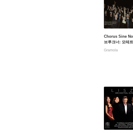
Chorus Sine N
브루크너: 모테트 
ner: Motetten) [
Gramola