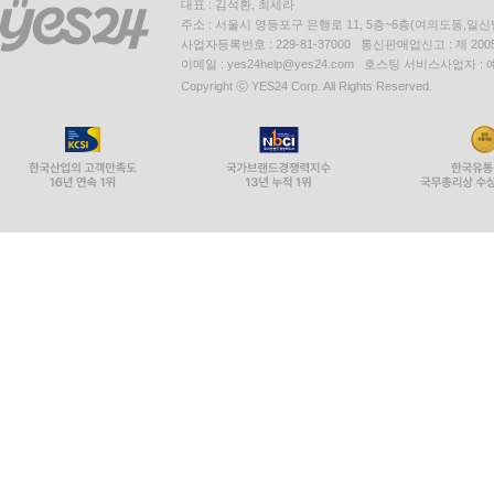
대표 : 김석환, 최세라
주소 : 서울시 영등포구 은행로 11, 5층~6층(여의도동,일신
사업자등록번호 : 229-81-37000 통신판매업신고 : 제 200
이메일 : yes24help@yes24.com 호스팅 서비스사업자 :
Copyright ⓒ YES24 Corp. All Rights Reserved.