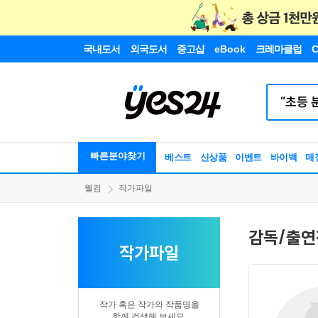
국내도서
외국도서
중고샵
eBook
크레마클럽
C
빠른분야찾기
베스트
신상품
이벤트
바이백
매
웰컴
작가파일
감독/출연
작가파일
작가 혹은 작가와 작품명을
함께 검색해 보세요.