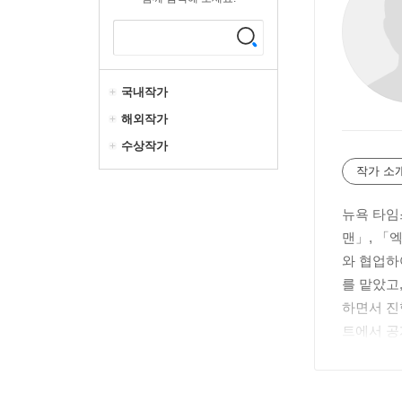
국내작가
해외작가
수상작가
작가 소
뉴욕 타임
맨」, 「
와 협업하
를 맡았고
하면서 진
트에서 공
며 큰 호
올디퍼런트
및 샘니와