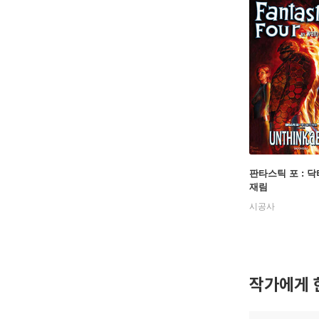
판타스틱 포 : 닥
재림
시공사
작가에게 