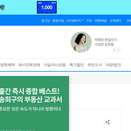
로그인
회원가입
마이페이지
카트
주문/배송
고객센터
Gl
름방학혜택
예사단독판매
이달의사은품
특가할인
추천도서
대량/법인