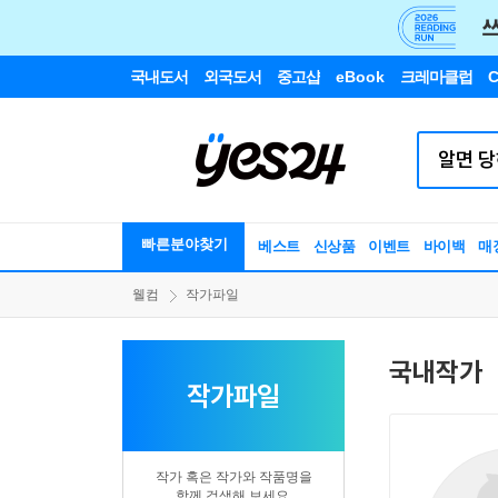
국내도서
외국도서
중고샵
eBook
크레마클럽
C
빠른분야찾기
베스트
신상품
이벤트
바이백
매
웰컴
작가파일
국내작가
작가파일
작가 혹은 작가와 작품명을
함께 검색해 보세요.