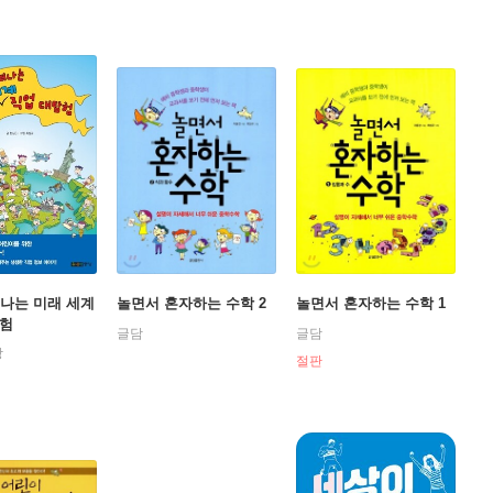
떠나는 미래 세계
놀면서 혼자하는 수학 2
놀면서 혼자하는 수학 1
탐험
글담
글담
앙
절판