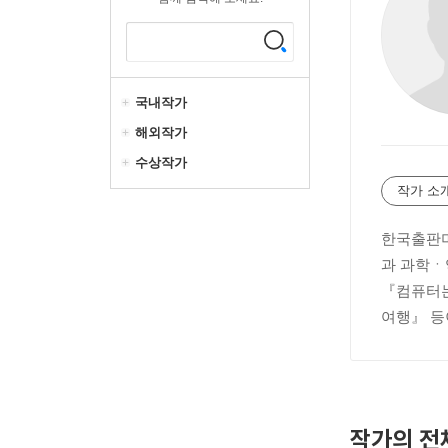
국내작가
해외작가
수상작가
작가 소
한국출판미
과 과학ㆍ
『컴퓨터는
여행』 등
작가의 전