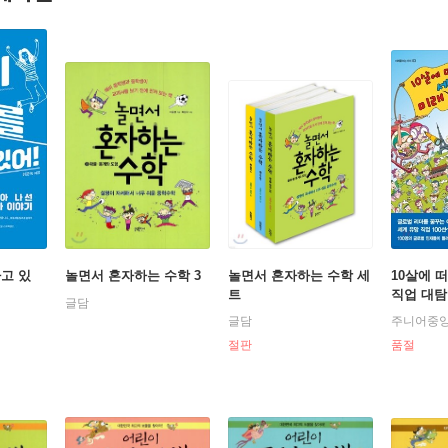
고 있
놀면서 혼자하는 수학 3
놀면서 혼자하는 수학 세
10살에 
트
직업 대
글담
글담
주니어중
절판
품절