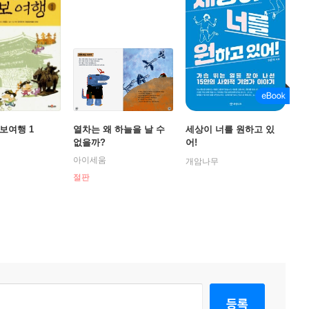
보여행 1
열차는 왜 하늘을 날 수
세상이 너를 원하고 있
없을까?
어!
아이세움
개암나무
절판
등록