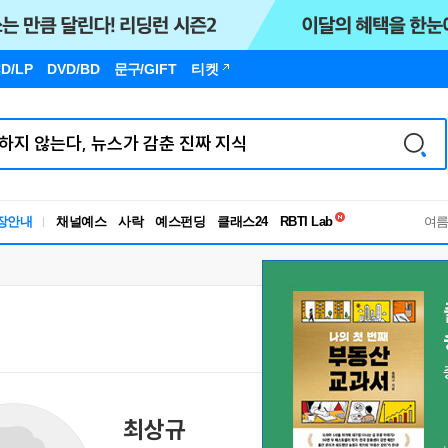
D/LP
DVD/BD
문구
/GIFT
티켓
독서유형검사
장안내
채널예스
사락
예스펀딩
클래스24
RBTI Lab
여
독서유형검사
최상규