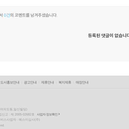
서
0건
의 코멘트를 남겨주셨습니다.
등록된 댓글이 없습니다
도서홍보안내
광고안내
제휴안내
복지제휴
매장안내
층(여의도동,일신빌딩)
고 : 제 2005-02682호
사업자 정보확인
팅 서비스사업자 : 예스이십사(주)
ved.