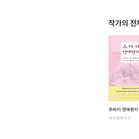
2010년
리 하우스
식』은 서
작가의 전
슬픈 채로
『마리카의
만 따뜻한
사랑의 아
보잘것없이
츠바키 연애편지
위즈덤하우스