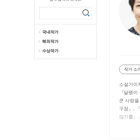
국내작가
해외작가
수상작가
작가 소
소설가이자
『달팽이 
큰 사랑을
구점』, 
않기를』,
수많은 작