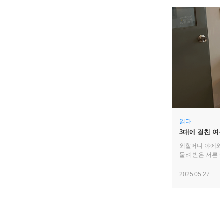
읽다
3대에 걸친 
외할머니 야에와
물려 받은 서른
2025.05.27.