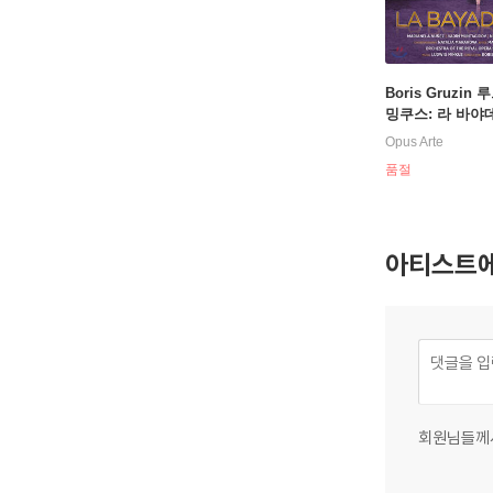
Boris Gruzin
밍쿠스: 라 바야데
dwig Minkus: L
Opus Arte
ere)
품절
아티스트에
회원님들께