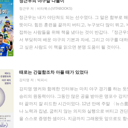
정근우의 야구말 나들이
정근우
저
비타북스(VITABOOKS)
정근우는 내가 야단쳐도 되는 선수였다. 그 말은 함부로 해
뜻이다. 힘든 훈련을 끝까지 버티고, 누구보다 많이 뛰고,
접하는 사람들을 위해 책을 냈다는 것이 반갑다. 『정근우
서 부딪히며 배운 야구의 기본과 자세, 그리고 야구를 대하
고 싶은 사람도 이 책을 읽으면 분명 도움이 될 것이다.
때로는 간절함조차 아플 때가 있었다
강지영
저
빅피시
강지영 앵커와 함께한 인터뷰는 마치 야구 경기를 하는 듯
승리의 원동력이다. 그동안 많은 공을 받아온 명포수 강지
터 끝까지 잘 리드한 시간이었다. 12년 만에 주말 〈뉴스
나 노력과 집념, 굽히지 않는 의지와 실행으로 버티고 견딘
을 스스로 증명한 셈이다. 지금까지 그래왔듯 앞으로도 항