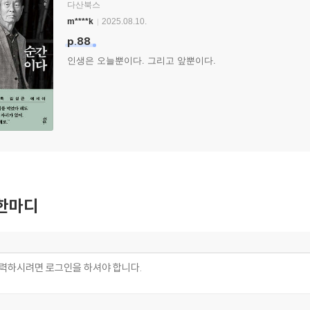
다산북스
m****k
2025.08.10.
p.88
인생은 오늘뿐이다. 그리고 앞뿐이다.
한마디