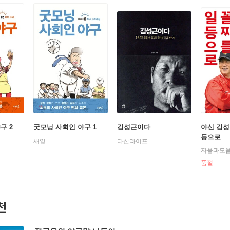
구 2
굿모닝 사회인 야구 1
김성근이다
야신 김성
등으로
새잎
다산라이프
자음과모
품절
천