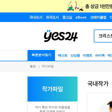
국내도서
외국도서
중고샵
eBook
크레마클럽
C
빠른분야찾기
베스트
신상품
이벤트
바이백
매
웰컴
작가파일
국내작가
작가파일
작가 혹은 작가와 작품명을
함께 검색해 보세요.