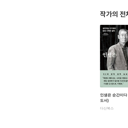
김성근은 
무한한지 
작가의 전
기, 좌절
어설 수 
인생은 순간이다
도서)
다산북스