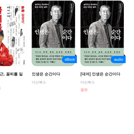
근, 꼴찌를 일
인생은 순간이다
[대여] 인생은 순간이다
다산북스
다산북스
음
절판