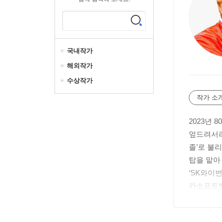
국내작가
해외작가
수상작가
작가 소
2023년
엎드려서라
졸’로 불
탑을 맡아
‘SK와이
카소프트뱅
〈최강야구