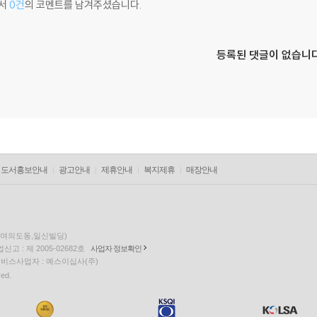
서
0건
의 코멘트를 남겨주셨습니다.
등록된 댓글이 없습니다
도서홍보안내
광고안내
제휴안내
복지제휴
매장안내
층(여의도동,일신빌딩)
고 : 제 2005-02682호
사업자 정보확인
팅 서비스사업자 : 예스이십사(주)
ved.