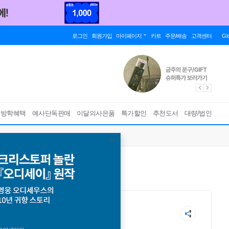
로그인
회원가입
마이페이지
카트
주문/배송
고객센터
Gl
름방학혜택
예사단독판매
이달의사은품
특가할인
추천도서
대량/법인