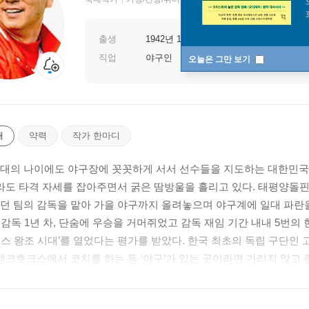
출생
1942년 12월 03일
직업
야구인
오늘은 그만 보기
개
약력
작가 한마디
 80대의 나이에도 야구장에 꼿꼿하게 서서 선수들을 지도하는 대한민국
도 타격 자세를 잡아주면서 굵은 땀방울을 흘리고 있다. 태평양돌핀
리던 팀의 감독을 맡아 가을 야구까지 올려놓으며 야구계에 일대 파란
 감독 1년 차, 단숨에 우승을 거머쥐었고 감독 재임 기간 내내 5번
번스 왕조 시대’를 열었다는 평가를 받았다. 한국 최초의 독립 구단
크호크스에서 코치를 하는 등 ‘야구’가 있는 곳이라면 가리지 않고 종
〉에서 최강몬스터즈 감독을 맡고 있다.