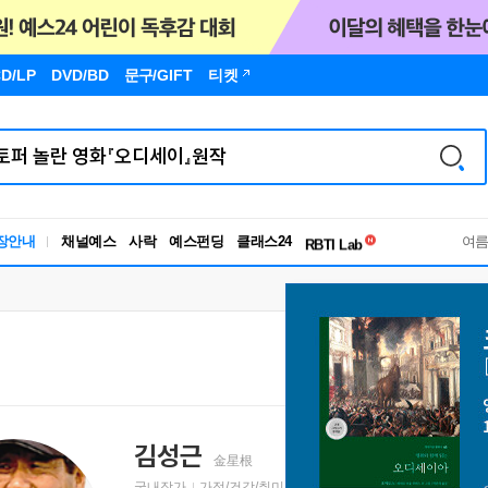
D/LP
DVD/BD
문구
/GIFT
티켓
독서유형검사
장안내
채널예스
사락
예스펀딩
클래스24
RBTI Lab
여
독서유형검사
김성근
金星根
국내작가
가정/건강/취미 저자