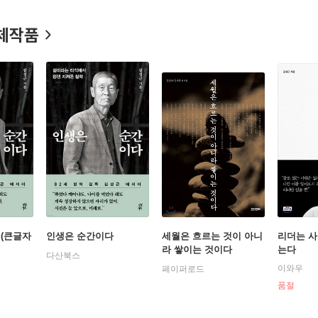
야구를 하며 자연스럽게 인생을 배웠다고 말한다. 지도자로서 수없이
깨달았고, 자식을 위해 더 엄격해질 수밖에 없는 부모의 심정을 가슴에
체작품
을 끊임없이 마주하며 인생을 배웠고, 도저히 불가능할 것 같던 한계도
있다는 깨달음을 얻었다.
 (큰글자
인생은 순간이다
세월은 흐르는 것이 아니
리더는 사
라 쌓이는 것이다
는다
다산북스
이와우
페이퍼로드
품절