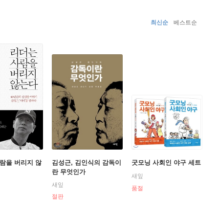
 많은 선수를 만나고 가르치며 인간의 잠재 능력이 얼마나
 새겼다. 봄부터 가을까지 계속되는 승부 속에서 시련, 위
최신순
베스트순
 거북이처럼 묵묵히 한 걸음 한 걸음 옮기다 보면 끝내는 넘
람을 버리지 않
김성근, 김인식의 감독이
굿모닝 사회인 야구 세트
란 무엇인가
새잎
새잎
품절
절판