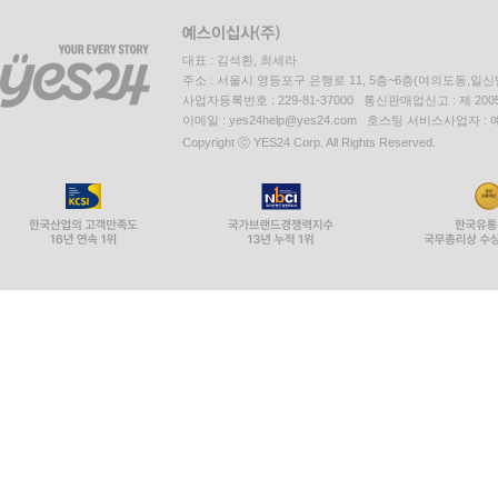
대표 : 김석환, 최세라
주소 : 서울시 영등포구 은행로 11, 5층~6층(여의도동,일신
사업자등록번호 : 229-81-37000 통신판매업신고 : 제 200
이메일 : yes24help@yes24.com 호스팅 서비스사업자 :
Copyright ⓒ YES24 Corp. All Rights Reserved.