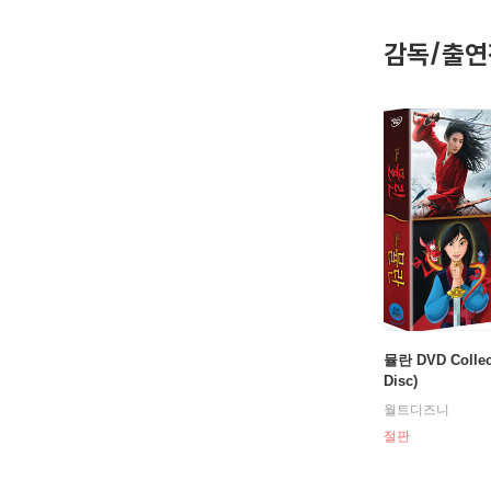
또한 감독
영화를 위
감독/출연
만이 리더
는 환경을
니키 카로는
>로 200
[필모그래
웨일 라이더
웨일 라이더
노스 컨츄리
뮬란 DVD Collect
Disc)
월트디즈니
절판