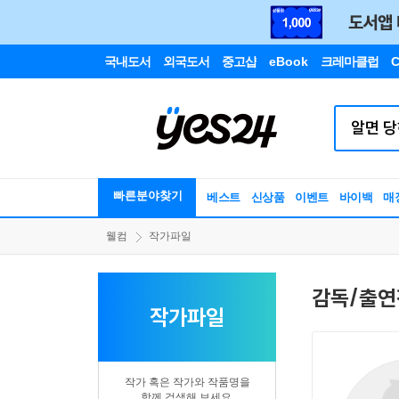
국내도서
외국도서
중고샵
eBook
크레마클럽
C
빠른분야찾기
베스트
신상품
이벤트
바이백
매
웰컴
작가파일
감독/출연
작가파일
작가 혹은 작가와 작품명을
함께 검색해 보세요.