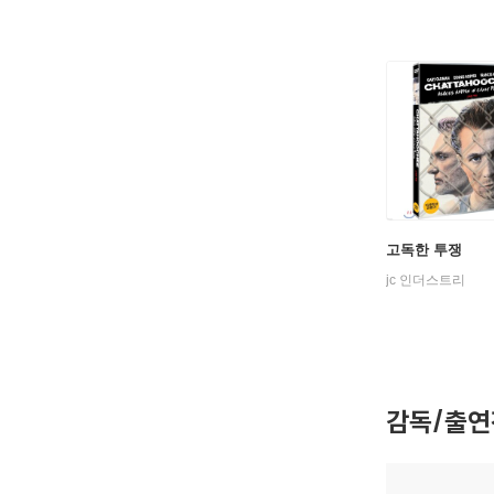
배반의 도시
슈퍼 마리오
트루 로맨스
스피드(19
워터월드(1
프랭키 더 
스페이스 트
블랙 아웃(
고독한 투쟁
탑 오브 더
jc 인더스트리
로드 앤드(
생방송 에드
이노센스 (
프라핏 게임
차일드 콜렉
감독/출연
씨커(200
슬립워킹(2
엘레지(20