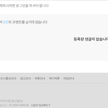
팅(2008)|주연배우
2008)|주연배우
서
0건
의 코멘트를 남겨주셨습니다.
등록된 댓글이 없습니다
도서홍보안내
광고안내
제휴안내
복지제휴
매장안내
층(여의도동,일신빌딩)
고 : 제 2005-02682호
사업자 정보확인