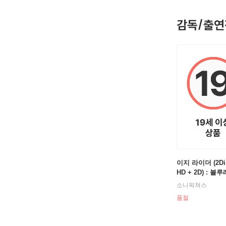
[필모그래
감독/출연
이유없는 반
이지라이더(
이지라이더
고전영화상
이지라이더
이지라이더(
블루 벨벳(
블랙 위도우
범죄와의 전
뒤로 가는 
이지 라이더 (2Dis
HD + 2D) : 블
뒤로 가는 
뒤로 가는 
소니픽쳐스
품절
뒤로 가는 
미드나잇 
패리스 트라