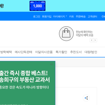
로그인
회원가입
마이페이지
카트
주문/배송
고객센터
Gl
름방학혜택
예사단독판매
이달의사은품
특가할인
추천도서
대량/법인