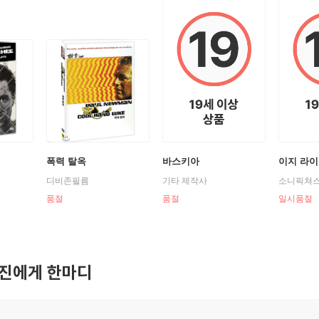
(1992)|주연배우
(1993)|주연배우
(1993)|주연배우
94)|주연배우
995)|주연배우
플라이(1996)|주연배우
러커 (1997)|주연배우
1997)|주연배우
폭력 탈옥
바스키아
이지 라이
 월드(1997)|주연배우
디비존필름
기타 제작사
소니픽쳐
1997)|주연배우
품절
품절
일시품절
TV(1999)|주연배우
2000)(1999)|주연배우
(1999)|주연배우
터(2000)|주연배우
진에게 한마디
1)|주연배우
008)|조연배우
08)|주연배우