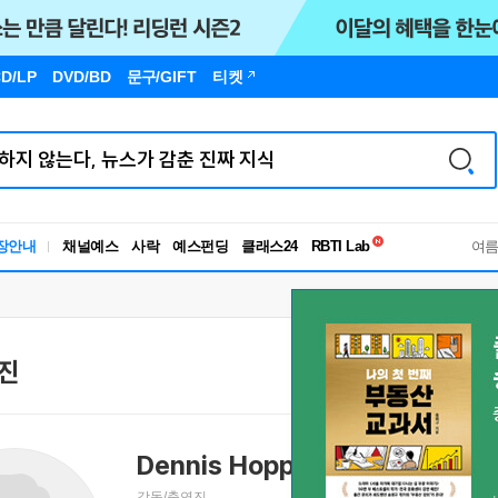
D/LP
DVD/BD
문구
/GIFT
티켓
독서유형검사
장안내
채널예스
사락
예스펀딩
클래스24
RBTI Lab
여
독서유형검사
진
Dennis Hopper
데니스 호퍼
감독/출연진