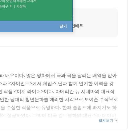
출생지
미국 캔사스주 닷지 시티
데뷔작
이유없는 반항(1955)|주연배우
닫기
파 배우이다. 많은 영화에서 극과 극을 달리는 배역을 맡아
>과 <자이언트>에서 제임스 딘과 함께 연기한 이력을 갖
9년 작품 <이지 라이더>이다. 아메리칸 뉴 시네마의 대표작
고 불안한 당대의 청년문화를 예리한 시각으로 보여준 수작으로
상을 수상한 작품으로 유명하다. 한때 슬럼프에 빠지기도 하
기에 성공하였다. 그밖에 미국 컬트영화의 대표주자 데이비
펼쳐보기
 호퍼는 <스피드>, <워터 월드>에서는 형편없는 악당으로
리우드 100인에 손꼽힐 만큼 건재한 배우이다.