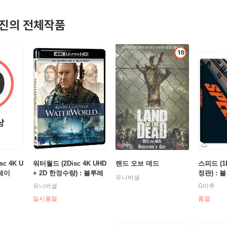
피]
진의 전체작품
항(1955)|주연배우
19
1969)|감독
(1969)|주연배우
영회-이지라이더(1969)|감독
(1969)|주연배우
1969)|감독
1986)|주연배우
(1986)|주연배우
쟁(1988)|감독
남과 여(1989)|감독
c 4K U
워터월드 (2Disc 4K UHD
랜드 오브 데드
스피드 (1
루레이
+ 2D 한정수량) : 블루레
정판) : 
남과 여(1989)|감독
유니버셜
이
남과 여(1989)|주연배우
유니버셜
G마루
일시품절
품절
남과 여(1989)|주연배우
대결전(1991)|주연배우
웃(1991)|주연배우