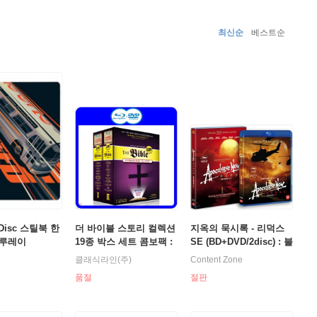
최신순
베스트순
Disc 스틸북 한
더 바이블 스토리 컬렉션
지옥의 묵시록 - 리덕스
블루레이
19종 박스 세트 콤보팩 :
SE (BD+DVD/2disc) : 블
블루레이+DVD
루레이
클래식라인(주)
Content Zone
품절
절판