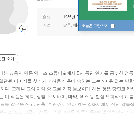
출생
1936년 05월 17일
직업
감독, 배우
오늘은 그만 보기
연진 소개
퍼는 뉴욕의 명문 액터스 스튜디오에서 5년 동안 연기를 공부한 정통
일관된 이미지를 찾기가 어려운 배우에 속하는 그는 <이유 없는 반항
 하다. 그러나 그의 이력 중 그를 가장 돋보이게 하는 것은 당연코 6
는 이 작품은 히피, 장발, 오토바이, 마약, 섹스 등 현실 도피적이
 공동 각본을 쓰고, 연출, 주연까지 맡아 칸느 영화제에서 신인 감독
란시스 포드 코폴라 감독의 영화 <지옥의 묵시록>에 출연하면서 재
감독의 작품 <블루 벨벳>에 출연하여 연기력을 과시하기도 한 데니스
하였다. 의식 있는 연기자이자 감독, 제작자이기도 한 그는 여전히 할