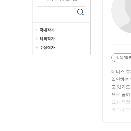
국내작가
해외작가
수상작가
감독/출
데니스 호
열연하여 
고 있기도
으로 꼽히
그가 직접
였으나 프
드 린치 
분하기도 