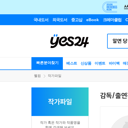
국내도서
외국도서
중고샵
eBook
크레마클럽
C
빠른분야찾기
베스트
신상품
이벤트
바이백
매
웰컴
작가파일
감독/출연
작가파일
작가 혹은 작가와 작품명을
함께 검색해 보세요.