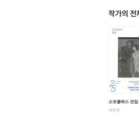
탁월한 식
작가의 전
출되었다.
전할 장군
일생동안1
스〉, 〈
소포클레스 전집
아카넷