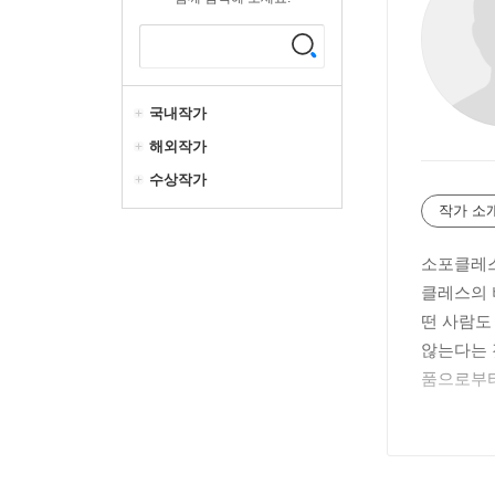
국내작가
해외작가
수상작가
작가 소
소포클레스
클레스의 
떤 사람도
않는다는 
품으로부터
기원전 4
시에 극작
68년, 