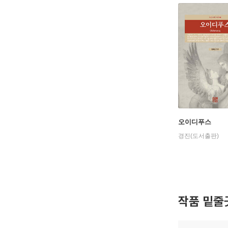
오이디푸스
경진(도서출판)
작품 밑줄