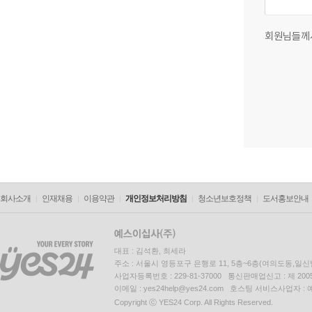
회원님들께
회사소개
인재채용
이용약관
개인정보처리방침
청소년보호정책
도서홍보안내
대표 : 김석환, 최세라
주소 : 서울시 영등포구 은행로 11, 5층~6층(여의도동,일신
사업자등록번호 : 229-81-37000 통신판매업신고 : 제 200
이메일 : yes24help@yes24.com 호스팅 서비스사업자 :
Copyright ⓒ YES24 Corp. All Rights Reserved.