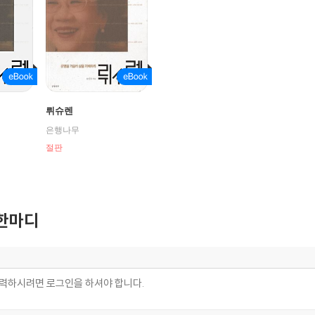
뤼슈렌
은행나무
절판
한마디