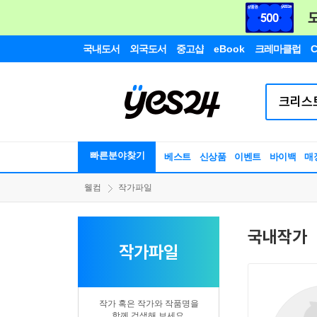
국내도서
외국도서
중고샵
eBook
크레마클럽
C
빠른분야찾기
베스트
신상품
이벤트
바이백
매
웰컴
작가파일
국내작가
작가파일
작가 혹은 작가와 작품명을
함께 검색해 보세요.