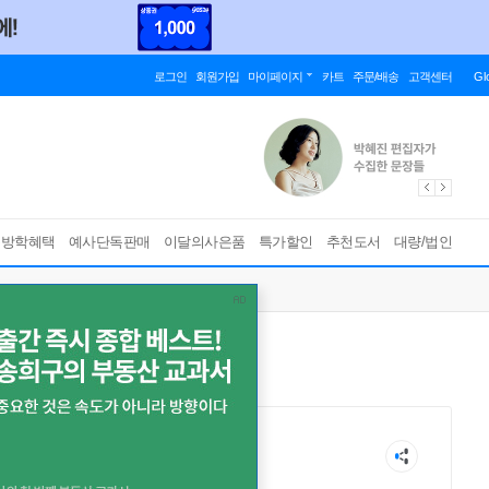
로그인
회원가입
마이페이지
카트
주문/배송
고객센터
Gl
름방학혜택
예사단독판매
이달의사은품
특가할인
추천도서
대량/법인