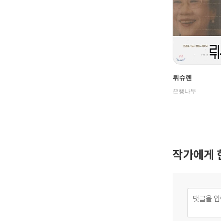
뤼슈렌
은행나무
작가에게 