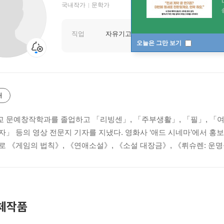
국내작가
문학가
직업
자유기고가
오늘은 그만 보기
개
 문예창작학과를 졸업하고 「리빙센」, 「주부생활」, 「필」, 「
자」 등의 영상 전문지 기자를 지냈다. 영화사 ‘애드 시네마’에서 홍
로 《게임의 법칙》, 《연애소설》, 《소설 대장금》, 《뤼슈렌: 운명
체작품