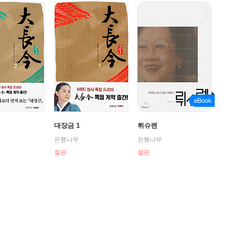
대장금 1
뤼슈렌
은행나무
은행나무
절판
절판