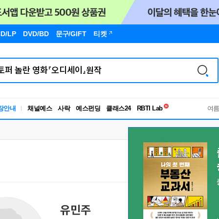
D/LP
DVD/BD
문구
/GIFT
티켓
독서유형검사
장안내
채널예스
사락
예스펀딩
클래스24
RBTI Lab
여
독서유형검사
유민주