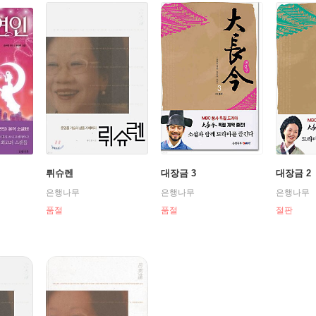
뤼슈렌
대장금 3
대장금 2
은행나무
은행나무
은행나무
품절
품절
절판