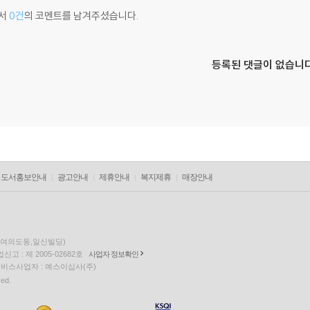
서
0건
의 코멘트를 남겨주셨습니다.
등록된 댓글이 없습니다
도서홍보안내
광고안내
제휴안내
복지제휴
매장안내
층(여의도동,일신빌딩)
고 : 제 2005-02682호
사업자 정보확인
팅 서비스사업자 : 예스이십사(주)
ved.