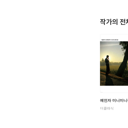
나갔다. 
그의 그림
작가의 전
『예언자』
받았지만 1
작품은 삶
생에 대한
『예언자』
잡으며 깊
은 이 책을
(The Ma
칼릴 지브
예언자 미니미니
유언을 남
더클래식
논에 묻히
여 그 곳