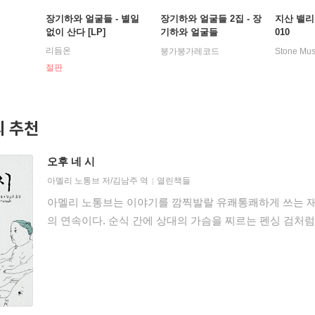
장기하와 얼굴들 - 별일
장기하와 얼굴들 2집 - 장
지산 밸리
없이 산다 [LP]
기하와 얼굴들
010
리듬온
붕가붕가레코드
절판
 추천
오후 네 시
아멜리 노통브
저/
김남주
역
열린책들
아멜리 노통브는 이야기를 깜찍발랄 유쾌통쾌하게 쓰는 재
의 연속이다. 순식 간에 상대의 가슴을 찌르는 펜싱 검처럼