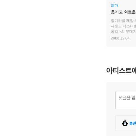
읽다
웃기고 외로운 
장기하를 만
장기하를 제일 
사운드 페스티벌’
공감 >의 무대
장기하는 화제의
2008.12.04.
아티스트에
클린