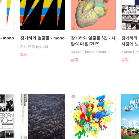
 mono
장기하와 얼굴들 - mono
장기하와 얼굴들 3집 - 사
장기하와 
람의 마음 [2LP]
사랑에 노
지니뮤직 (genie)
딨나요
Kakao Entertainment
Kakao Ent
절판
품절
품절