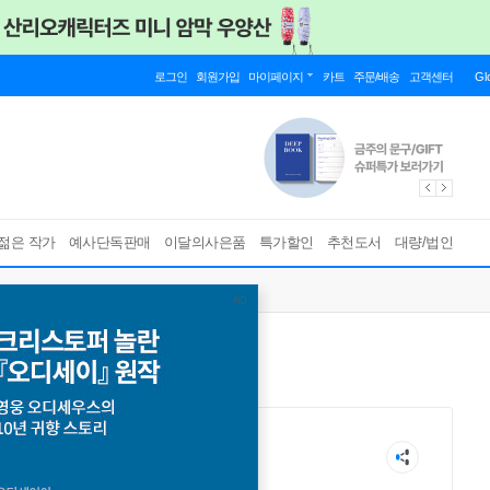
로그인
회원가입
마이페이지
카트
주문/배송
고객센터
Gl
젊은 작가
예사단독판매
이달의사은품
특가할인
추천도서
대량/법인