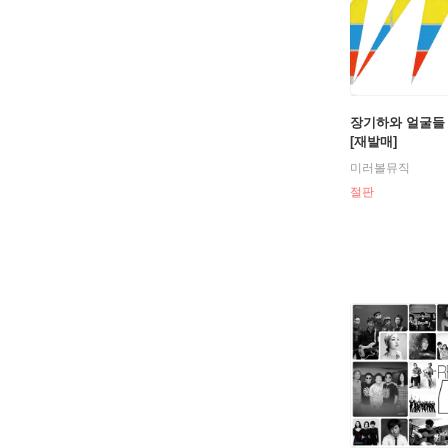
장기하와 얼굴들 -
[재발매]
미러볼뮤직
절판