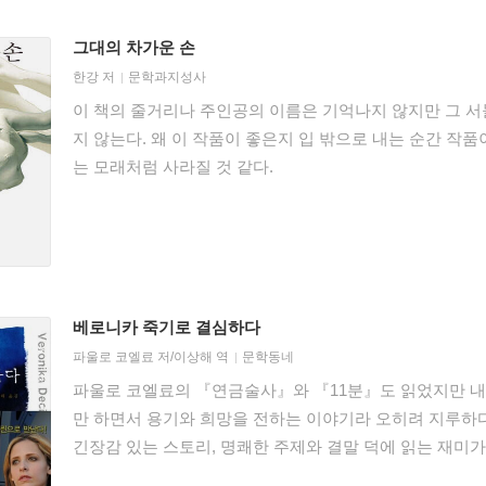
그대의 차가운 손
한강
저
문학과지성사
이 책의 줄거리나 주인공의 이름은 기억나지 않지만 그 서
지 않는다. 왜 이 작품이 좋은지 입 밖으로 내는 순간 
는 모래처럼 사라질 것 같다.
베로니카 죽기로 결심하다
파울로 코엘료
저/
이상해
역
문학동네
파울로 코엘료의 『연금술사』와 『11분』도 읽었지만 내
만 하면서 용기와 희망을 전하는 이야기라 오히려 지루하
긴장감 있는 스토리, 명쾌한 주제와 결말 덕에 읽는 재미가