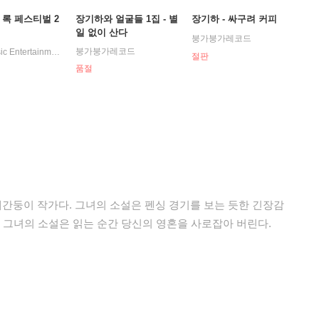
 록 페스티벌 2
장기하와 얼굴들 1집 - 별
장기하 - 싸구려 커피
일 없이 산다
붕가붕가레코드
붕가붕가레코드
Stone Music Entertainment
절판
품절
간둥이 작가다. 그녀의 소설은 펜싱 경기를 보는 듯한 긴장감
 그녀의 소설은 읽는 순간 당신의 영혼을 사로잡아 버린다.