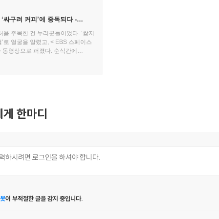
‘싸구려 커피’에 중독되다 -
나다
처음 주목한 건 누리꾼들이었다. ‘쌈지
로 얼굴을 알렸고, < EBS 스페이스
가 동영상으로 퍼졌다. 순식간에
 중심이 되었다.
게 한마디
봇
이 부적절한 글을 감지 중입니다.