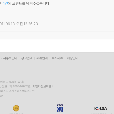
서
1건
의 코멘트를 남겨주셨습니다.
예
011.09.13. 오전 12:26:23
도서홍보안내
광고안내
제휴안내
복지제휴
매장안내
층(여의도동,일신빌딩)
고 : 제 2005-02682호
사업자 정보확인
팅 서비스사업자 : 예스이십사(주)
ved.