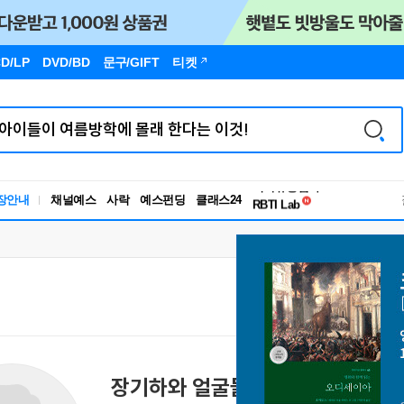
D/LP
DVD/BD
문구
/GIFT
티켓
독서유형검사
장안내
채널예스
사락
예스펀딩
클래스24
RBTI Lab
독서유형검사
장기하와 얼굴들