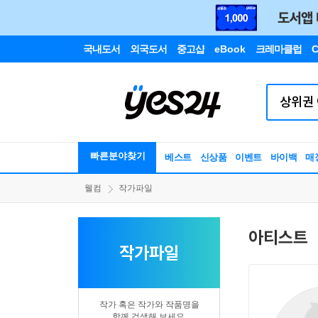
국내도서
외국도서
중고샵
eBook
크레마클럽
C
빠른분야찾기
베스트
신상품
이벤트
바이백
매
웰컴
작가파일
아티스트
작가파일
작가 혹은 작가와 작품명을
함께 검색해 보세요.