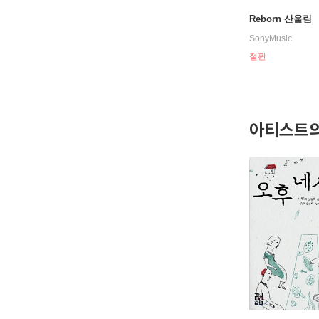
Reborn 산울림
SonyMusic
절판
아티스트의