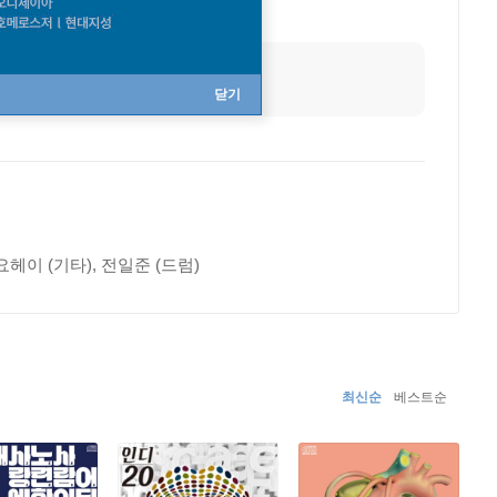
닫기
요헤이 (기타), 전일준 (드럼)
최신순
베스트순