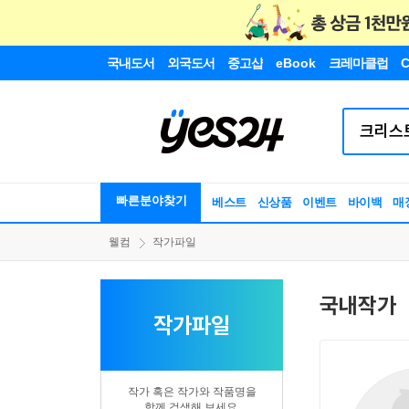
국내도서
외국도서
중고샵
eBook
크레마클럽
C
빠른분야찾기
베스트
신상품
이벤트
바이백
매
웰컴
작가파일
국내작가
작가파일
작가 혹은 작가와 작품명을
함께 검색해 보세요.