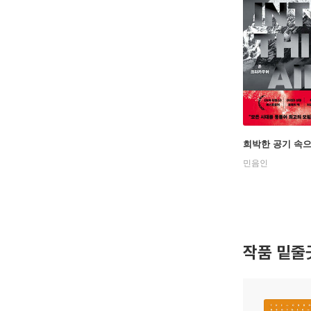
희박한 공기 속
민음인
작품 밑줄