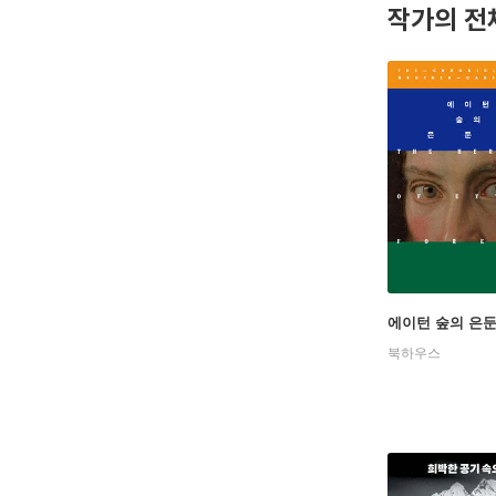
작가의 전
에이턴 숲의 은
북하우스