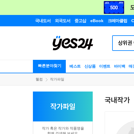
국내도서
외국도서
중고샵
eBook
크레마클럽
C
빠른분야찾기
베스트
신상품
이벤트
바이백
매
웰컴
작가파일
국내작가
작가파일
작가 혹은 작가와 작품명을
함께 검색해 보세요.