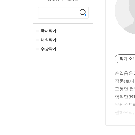
국내작가
해외작가
수상작가
작가 소
손열음은 
작품(로디
그동안 런
향악단(R
오케스트라
필하모닉,
린스키 오
니 등 북