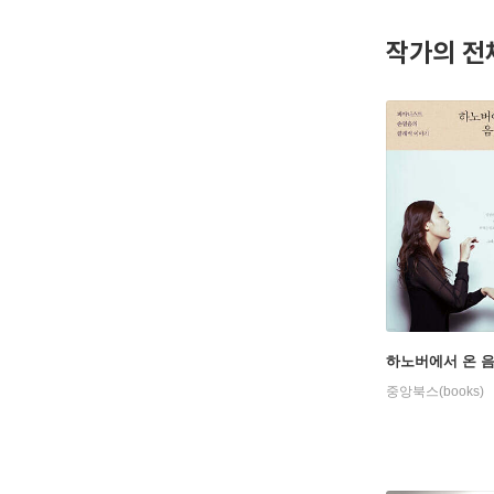
트로폴리탄
협연하였다
작가의 전
여러 해 
70여 개
은 '모던타
의 작품들
(2024
회수인 2
(2018
2005년 
4년 제1
주말 에디
서 활동하
하노버에서 온 
버로도 활
중앙북스(books)